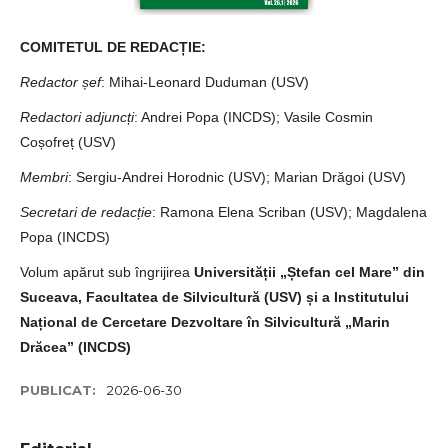
COMITETUL DE REDACȚIE:
Redactor șef
: Mihai-Leonard Duduman (USV)
Redactori adjuncți
: Andrei Popa (INCDS); Vasile Cosmin
Coșofreț (USV)
Membri
: Sergiu-Andrei Horodnic (USV); Marian Drăgoi (USV)
Secretari de redacție
: Ramona Elena Scriban (USV); Magdalena
Popa (INCDS)
Volum apărut sub îngrijirea
Universității „Ștefan cel Mare” din
Suceava, Facultatea de Silvicultură (USV) și a Institutului
Național de Cercetare Dezvoltare în Silvicultură „Marin
Drăcea” (INCDS)
PUBLICAT:
2026-06-30