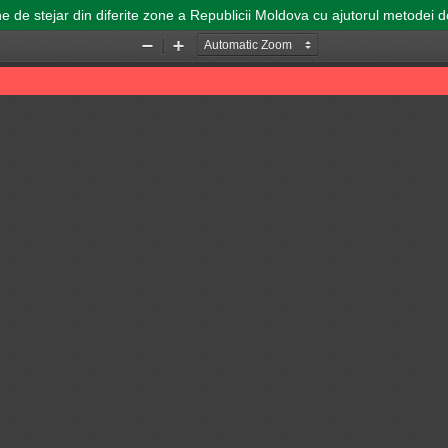
ne de stejar din diferite zone a Republicii Moldova cu ajutorul metodei de