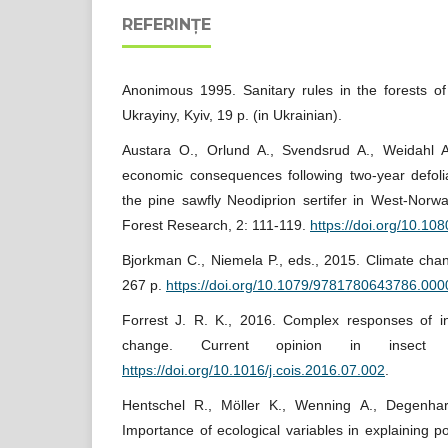
REFERINȚE
Anonimous 1995. Sanitary rules in the forests o
Ukrayiny, Kyiv, 19 p. (in Ukrainian).
Austara O., Orlund A., Svendsrud A., Weidahl 
economic consequences following two-year defolia
the pine sawfly Neodiprion sertifer in West-Norw
Forest Research, 2: 111-119.
https://doi.org/10.
Bjorkman C., Niemela P., eds., 2015. Climate cha
267 p.
https://doi.org/10.1079/9781780643786.000
Forrest J. R. K., 2016. Complex responses of i
change. Current opinion in insect 
https://doi.org/10.1016/j.cois.2016.07.002
.
Hentschel R., Möller K., Wenning A., Degenhar
Importance of ecological variables in explaining p