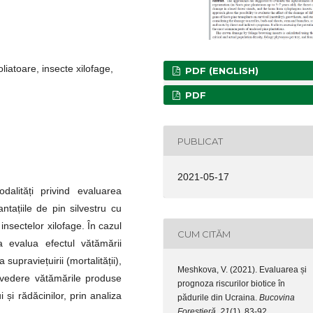
oliatoare, insecte xilofage,
PDF (ENGLISH)
PDF
PUBLICAT
2021-05-17
alități privind evaluarea
antațiile de pin silvestru cu
 insectelor xilofage. În cazul
CUM CITĂM
a evalua efectul vătămării
 supraviețuirii (mortalității),
Meshkova, V. (2021). Evaluarea și
în vedere vătămările produse
prognoza riscurilor biotice în
i și rădăcinilor, prin analiza
pădurile din Ucraina.
Bucovina
Forestieră
,
21
(1), 83-92.