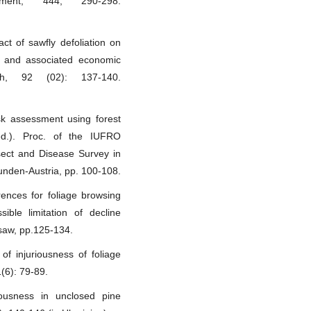
ment, 444, 290-298.
t of sawfly defoliation on
e) and associated economic
rch, 92 (02): 137-140.
sk assessment using forest
(ed.). Proc. of the IUFRO
ect and Disease Survey in
nden-Austria, pp. 100-108.
rences for foliage browsing
ible limitation of decline
saw, pp.125-134.
f injuriousness of foliage
1(6): 79-89.
iousness in unclosed pine