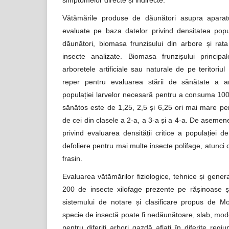
simptomelor directe și indirecte.
Vătămările produse de dăunători asupra aparatul
evaluate pe baza datelor privind densitatea popula
dăunători, biomasa frunzișului din arbore și rat
insecte analizate. Biomasa frunzișului principa
arboretele artificiale sau naturale de pe teritoriul
reper pentru evaluarea stării de sănătate a arb
populației larvelor necesară pentru a consuma 100
sănătos este de 1,25, 2,5 și 6,25 ori mai mare pen
de cei din clasele a 2-a, a 3-a și a 4-a. De aseme
privind evaluarea densității critice a populației de
defoliere pentru mai multe insecte polifage, atunci 
frasin.
Evaluarea vătămărilor fiziologice, tehnice și gene
200 de insecte xilofage prezente pe rășinoase 
sistemului de notare și clasificare propus de Mo
specie de insectă poate fi nedăunătoare, slab, mod
pentru diferiți arbori gazdă aflați în diferite regi