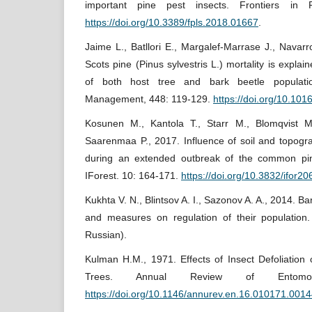
important pine pest insects. Frontiers in 
https://doi.org/10.3389/fpls.2018.01667
.
Jaime L., Batllori E., Margalef-Marrase J., Navarro
Scots pine (Pinus sylvestris L.) mortality is explaine
of both host tree and bark beetle populati
Management, 448: 119-129.
https://doi.org/10.101
Kosunen M., Kantola T., Starr M., Blomqvist M.,
Saarenmaa P., 2017. Influence of soil and topograp
during an extended outbreak of the common pine
IForest. 10: 164-171.
https://doi.org/10.3832/ifor2
Kukhta V. N., Blintsov A. I., Sazonov A. A., 2014. B
and measures on regulation of their population
Russian).
Kulman H.M., 1971. Effects of Insect Defoliation
Trees. Annual Review of Entomol
https://doi.org/10.1146/annurev.en.16.010171.001