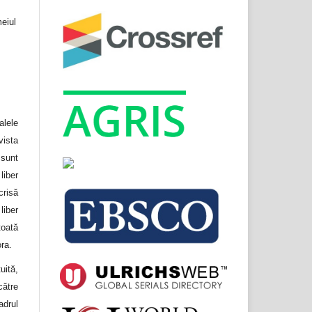
meiul
lele
ista
unt
liber
crisă
liber
toată
ora.
uită,
către
adrul