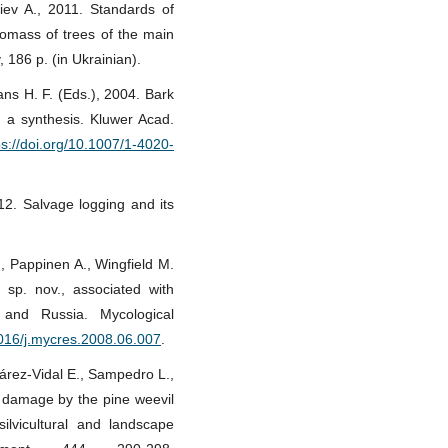
iev A., 2011. Standards of
omass of trees of the main
 186 p. (in Ukrainian).
vans H. F. (Eds.), 2004. Bark
: a synthesis. Kluwer Acad.
ps://doi.org/10.1007/1-4020-
012. Salvage logging and its
, Pappinen A., Wingfield M.
 sp. nov., associated with
d and Russia. Mycological
1016/j.mycres.2008.06.007
.
árez-Vidal E., Sampedro L.,
f damage by the pine weevil
silvicultural and landscape