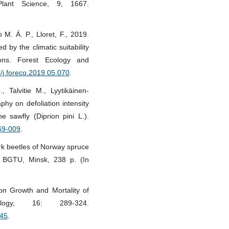
Plant Science, 9, 1667.
 M. Á. P., Lloret, F., 2019.
d by the climatic suitability
ons. Forest Ecology and
6/j.foreco.2019.05.070
.
 Talvitie M., Lyytikäinen-
hy on defoliation intensity
 sawfly (Diprion pini L.).
069-009
.
ark beetles of Norway spruce
. BGTU, Minsk, 238 p. (In
 on Growth and Mortality of
ogy, 16: 289-324.
445
.