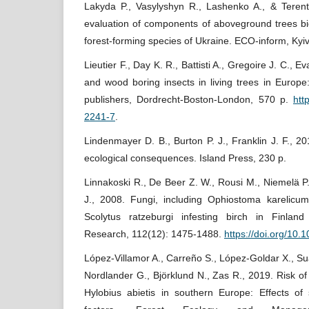
Lakyda P., Vasylyshyn R., Lashenko A., & Terent
evaluation of components of aboveground trees bi
forest-forming species of Ukraine. ECO-inform, Kyiv,
Lieutier F., Day K. R., Battisti A., Gregoire J. C., E
and wood boring insects in living trees in Europe
publishers, Dordrecht-Boston-London, 570 p.
htt
2241-7
.
Lindenmayer D. B., Burton P. J., Franklin J. F., 2
ecological consequences. Island Press, 230 p.
Linnakoski R., De Beer Z. W., Rousi M., Niemelä P.
J., 2008. Fungi, including Ophiostoma karelicum
Scolytus ratzeburgi infesting birch in Finlan
Research, 112(12): 1475-1488.
https://doi.org/10.
López-Villamor A., Carreño S., López-Goldar X., Su
Nordlander G., Björklund N., Zas R., 2019. Risk o
Hylobius abietis in southern Europe: Effects of 