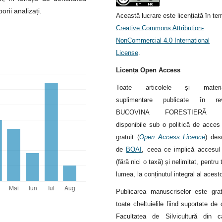
orii analizați.
Această lucrare este licențiată în te
Creative Commons Attribution-
NonCommercial 4.0 International
License
.
Licența Open Access
Toate articolele și materia
suplimentare publicate în rev
BUCOVINA FORESTIERĂ s
disponibile sub o politică de acces 
gratuit (
Open Access Licence
) des
de
BOAI
, ceea ce implică accesul 
(fără nici o taxă) și nelimitat, pentru 
lumea, la conținutul integral al acest
Publicarea manuscriselor este grat
toate cheltuielile fiind suportate de 
Facultatea de Silvicultură din c