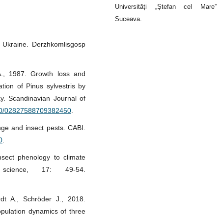
Universități „Ștefan cel Mare”
Suceava.
f Ukraine. Derzhkomlisgosp
A., 1987. Growth loss and
tion of Pinus sylvestris by
ay. Scandinavian Journal of
1080/02827588709382450
.
nge and insect pests. CABI.
0
.
nsect phenology to climate
science, 17: 49-54.
dt A., Schröder J., 2018.
opulation dynamics of three