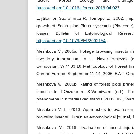
factors. Forest Ecology and Manage
https://doi.org/10.1016/j.foreco.2019.04.027
.
Lyytikainen-Saarenmaa P., Tomppo E., 2002. Impac
growth of Scots pine Pinus sylvestris (Pinacea
losses. Bulletin of Entomological Resea
https://doi.org/10.1079/BER2002154
.
Meshkova V., 2006a. Foliage browsing insects ri
inventory information. In U. Hoyer-Tomiczek 
Symposium WP7.03.10 Methodology of Forest Ins
Central Europe, September 11-14, 2006. BWF, Gmu
Meshkova V., 2006b. Rating of forest plots prefe
insects. In T.Oszako a. S.Woodward (ed.). Poss
phenomena in broadleaved stands, 2005. IBL, War
Meshkova V. L., 2013. Approaches to evaluation o
browsing insects. Ukrainian entomological journal, 
Meshkova V., 2016. Evaluation of insect injur