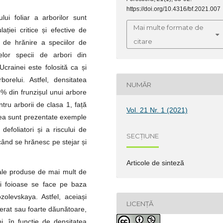
https://doi.org/10.4316/bf.2021.007
ui foliar a arborilor sunt
Mai multe formate de
ției critice și efective de
citare
a de hrănire a speciilor de
lelor specii de arbori din
 Ucrainei este folosită ca și
orelui. Astfel, densitatea
NUMĂR
% din frunzișul unui arbore
tru arborii de clasa 1, față
Vol. 21 Nr. 1 (2021)
nea sunt prezentate exemple
 defoliatori și a riscului de
SECȚIUNE
când se hrănesc pe stejar și
Articole de sinteză
rale produse de mai mult de
și foioase se face pe baza
zolevskaya. Astfel, aceiași
LICENȚĂ
erat sau foarte dăunătoare,
uni, în funcție de densitatea