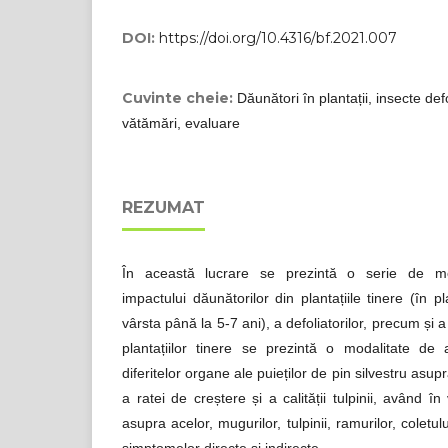
DOI:
https://doi.org/10.4316/bf.2021.007
Cuvinte cheie:
Dăunători în plantații, insecte def
vătămări, evaluare
REZUMAT
În această lucrare se prezintă o serie de mod
impactului dăunătorilor din plantațiile tinere (în pl
vârsta până la 5-7 ani), a defoliatorilor, precum și a
plantațiilor tinere se prezintă o modalitate de 
diferitelor organe ale puieților de pin silvestru asupra
a ratei de creștere și a calității tulpinii, având 
asupra acelor, mugurilor, tulpinii, ramurilor, coletulu