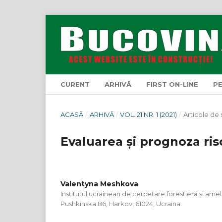
CURENT
ARHIVĂ
FIRST ON-LINE
P
ACASĂ
/
ARHIVĂ
/
VOL. 21 NR. 1 (2021)
/
Articole de 
Evaluarea și prognoza risc
Valentyna Meshkova
Institutul ucrainean de cercetare forestieră și ameli
Pushkinska 86, Harkov, 61024, Ucraina