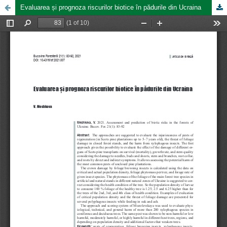
Evaluarea și prognoza riscurilor biotice în pădurile din Ucraina