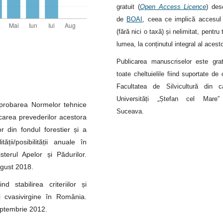
gratuit (
Open Access Licence
) des
de
BOAI
, ceea ce implică accesul 
(fără nici o taxă) și nelimitat, pentru 
lumea, la conținutul integral al acest
Publicarea manuscriselor este grat
toate cheltuielile fiind suportate de 
Facultatea de Silvicultură din c
Universități „Ștefan cel Mare”
probarea Normelor tehnice
Suceava.
carea prevederilor acestora
r din fondul forestier și a
ății/posibilității anuale în
sterul Apelor și Pădurilor.
August 2018.
 stabilirea criteriilor și
și cvasivirgine în România.
septembrie 2012.