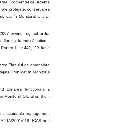
area Ordonanței de urgență
urale protejate, conservarea
ublicat în Monitorul Oficial,
07 privind regimul ariilor
 florei și faunei sălbatice –
 Partea I, nr.442, 29 Iunie
area Planului de amenajare
tejate. Publicat în Monitorul
nd zonarea funcțională a
 Monitorul Oficial nr. 8 din
 for sustainable management
N-MATRA/2001/018. ICAS and