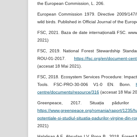
the European Commission, L. 206.
European Commission 1979. Directive 2009/147/
wild birds. Published in Official Journal of the Eur
FSC, 2021. Baza de date internațională FSC. www.
2021)
FSC, 2019. National Forest Stewardship Stand
ROU-01-2017.
https://fsc.org/en/document-ce
(accesat 18 Mai 2021).
FSC, 2018. Ecosystem Services Procedure: Impac
Tools. FSC-PRO-30-006 V1-0 EN. Bonn.
centre/documents/resource/316
(accesat 18 Mai 2
Greenpeace, 2017. Situația pădurilor 
https://www.greenpeace.org/romania/raport/1235/har
potentiale-si-studiul-situatia-padurilor-virgine-din-r
2021)
Halalisan A.F., Abrudan I.V. Popa B., 2018. Forest