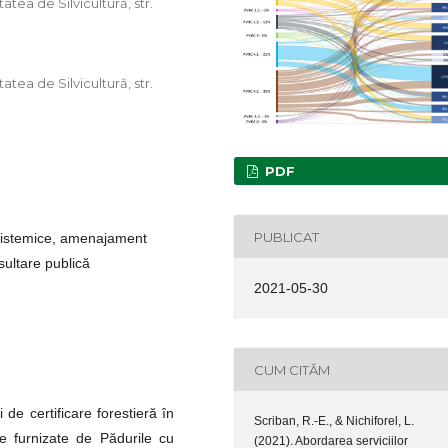
tea de Silvicultură, str.
tea de Silvicultură, str.
PDF
PUBLICAT
cosistemice, amenajament
sultare publică
2021-05-30
CUM CITĂM
 de certificare forestieră în
Scriban, R.-E., & Nichiforel, L.
ice furnizate de Pădurile cu
(2021). Abordarea serviciilor