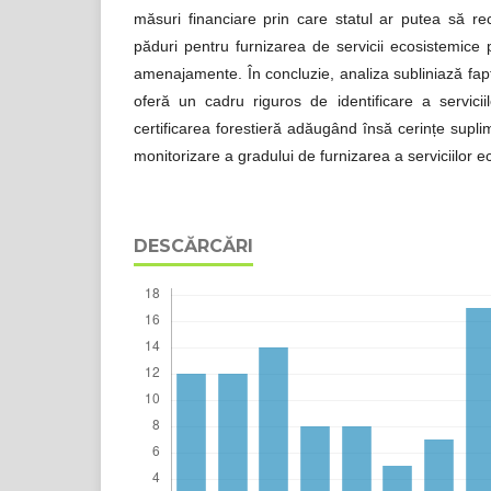
măsuri financiare prin care statul ar putea să r
păduri pentru furnizarea de servicii ecosistemice 
amenajamente. În concluzie, analiza subliniază fap
oferă un cadru riguros de identificare a serviciil
certificarea forestieră adăugând însă cerințe supl
monitorizare a gradului de furnizarea a serviciilor e
DESCĂRCĂRI