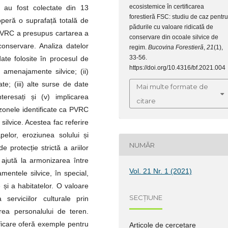
ecosistemice în certificarea
 au fost colectate din 13
forestieră FSC: studiu de caz pentru
operă o suprafață totală de
pădurile cu valoare ridicată de
 PVRC a presupus cartarea a
conservare din ocoale silvice de
onservare. Analiza datelor
regim.
Bucovina Forestieră
,
21
(1),
33-56.
date folosite în procesul de
https://doi.org/10.4316/bf.2021.004
) amenajamente silvice; (ii)
te; (iii) alte surse de date
Mai multe formate de
nteresați și (v) implicarea
citare
 zonele identificate ca PVRC
silvice. Acestea fac referire
pelor, eroziunea solului și
NUMĂR
e protecție strictă a ariilor
 ajută la armonizarea între
Vol. 21 Nr. 1 (2021)
ntele silvice, în special,
 și a habitatelor. O valoare
SECȚIUNE
erviciilor culturale prin
carea personalului de teren.
tificare oferă exemple pentru
Articole de cercetare