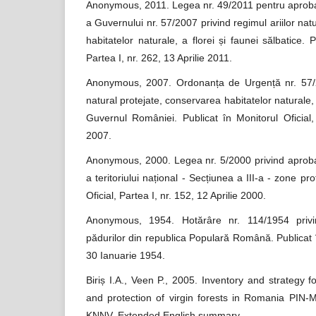
Anonymous, 2011. Legea nr. 49/2011 pentru aprob
a Guvernului nr. 57/2007 privind regimul ariilor nat
habitatelor naturale, a florei și faunei sălbatice. P
Partea I, nr. 262, 13 Aprilie 2011.
Anonymous, 2007. Ordonanța de Urgență nr. 57/20
natural protejate, conservarea habitatelor naturale, a
Guvernul României. Publicat în Monitorul Oficial,
2007.
Anonymous, 2000. Legea nr. 5/2000 privind aprob
a teritoriului național - Secțiunea a III-a - zone pro
Oficial, Partea I, nr. 152, 12 Aprilie 2000.
Anonymous, 1954. Hotărâre nr. 114/1954 privi
pădurilor din republica Populară Română. Publicat în
30 Ianuarie 1954.
Biriș I.A., Veen P., 2005. Inventory and strategy
and protection of virgin forests in Romania PI
KNNV. Extended English summary.