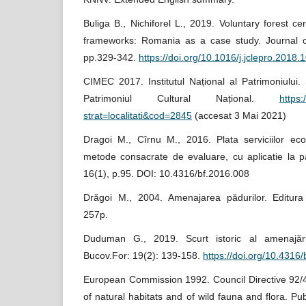
Buliga B., Nichiforel L., 2019. Voluntary forest cert
frameworks: Romania as a case study. Journal o
pp.329-342.
https://doi.org/10.1016/j.jclepro.2018.
CIMEC 2017. Institutul Național al Patrimoniului. 
Patrimoniul Cultural Național.
https
strat=localitati&cod=2845
(accesat 3 Mai 2021)
Dragoi M., Cîrnu M., 2016. Plata serviciilor eco
metode consacrate de evaluare, cu aplicatie la p
16(1), p.95. DOI: 10.4316/bf.2016.008
Drăgoi M., 2004. Amenajarea pădurilor. Editura 
257p.
Duduman G., 2019. Scurt istoric al amenajări
Bucov.For: 19(2): 139-158.
https://doi.org/10.4316
European Commission 1992. Council Directive 92/
of natural habitats and of wild fauna and flora. Pub