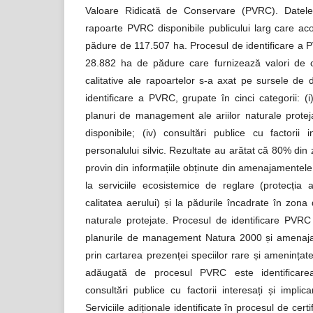
Valoare Ridicată de Conservare (PVRC). Datele
rapoarte PVRC disponibile publicului larg care ac
pădure de 117.507 ha. Procesul de identificare a
28.882 ha de pădure care furnizează valori de c
calitative ale rapoartelor s-a axat pe sursele de 
identificare a PVRC, grupate în cinci categorii: (i
planuri de management ale ariilor naturale proteja
disponibile; (iv) consultări publice cu factorii i
personalului silvic. Rezultate au arătat că 80% din
provin din informațiile obținute din amenajamentele 
la serviciile ecosistemice de reglare (protecția a
calitatea aerului) și la pădurile încadrate în zona d
naturale protejate. Procesul de identificare PVRC
planurile de management Natura 2000 și amenajame
prin cartarea prezenței speciilor rare și amenințate
adăugată de procesul PVRC este identificarea s
consultări publice cu factorii interesați și impli
Serviciile adiționale identificate în procesul de cer