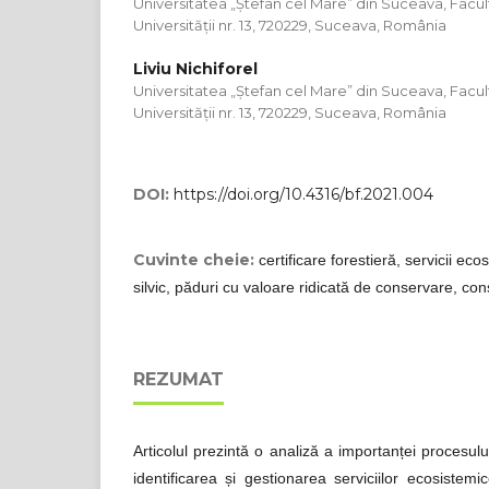
Universitatea „Ștefan cel Mare” din Suceava, Faculta
Universității nr. 13, 720229, Suceava, România
Liviu Nichiforel
Universitatea „Ștefan cel Mare” din Suceava, Faculta
Universității nr. 13, 720229, Suceava, România
DOI:
https://doi.org/10.4316/bf.2021.004
Cuvinte cheie:
certificare forestieră, servicii e
silvic, păduri cu valoare ridicată de conservare, con
REZUMAT
Articolul prezintă o analiză a importanței procesului
identificarea și gestionarea serviciilor ecosistem