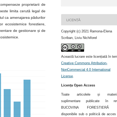
ecompenseze proprietarii de
peste limita cerută legal de
tul ca amenajarea pădurilor
LICENȚĂ
or ecosistemice forestiere,
imentare de gestionare și de
Copyright (c) 2021 Ramona-Elena
cosistemice.
Scriban, Liviu Nichiforel
Această lucrare este licențiată în te
Creative Commons Attribution-
NonCommercial 4.0 International
License
.
Licența Open Access
Toate articolele și materia
suplimentare publicate în rev
BUCOVINA FORESTIERĂ s
disponibile sub o politică de acces 