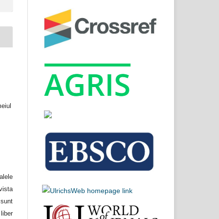
meiul
lele
ista
unt
liber