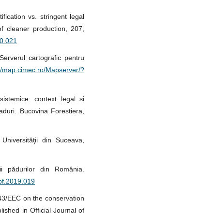
ification vs. stringent legal
f cleaner production, 207,
10.021
Serverul cartografic pentru
://map.cimec.ro/Mapserver/?
sistemice: context legal si
aduri. Bucovina Forestiera,
Universităţii din Suceava,
i pădurilor din România.
/bf.2019.019
43/EEC on the conservation
lished in Official Journal of