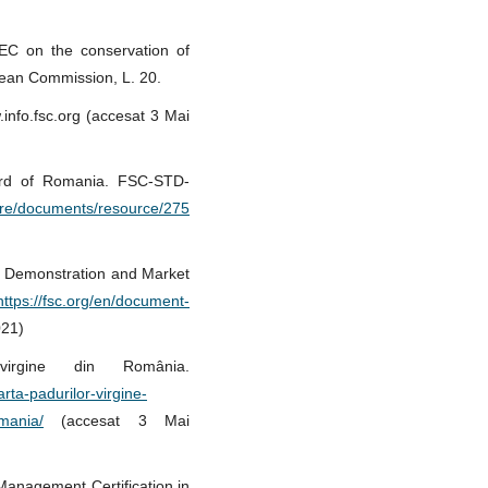
EC on the conservation of
opean Commission, L. 20.
info.fsc.org (accesat 3 Mai
ard of Romania. FSC-STD-
ntre/documents/resource/275
t Demonstration and Market
https://fsc.org/en/document-
021)
virgine din România.
ta-padurilor-virgine-
omania/
(accesat 3 Mai
 Management Certification in