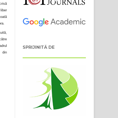
crisă
liber
toată
ora.
uită,
către
adrul
SPRIJINITĂ DE
 din