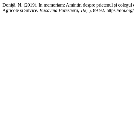
Doniță, N. (2019). In memoriam: Amintiri despre prietenul și colegul
Agricole și Silvice.
Bucovina Forestieră
,
19
(1), 89-92. https://doi.o