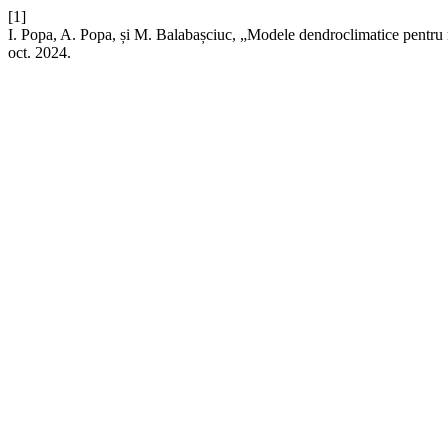
[1]
I. Popa, A. Popa, și M. Balabașciuc, „Modele dendroclimatice pentru m
oct. 2024.