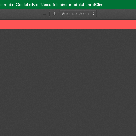
estiere din Ocolul silvic Râșca folosind modelul LandClim