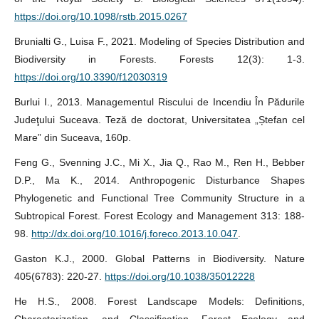
https://doi.org/10.1098/rstb.2015.0267
Brunialti G., Luisa F., 2021. Modeling of Species Distribution and
Biodiversity in Forests. Forests 12(3): 1-3.
https://doi.org/10.3390/f12030319
Burlui I., 2013. Managementul Riscului de Incendiu În Pădurile
Judeţului Suceava. Teză de doctorat, Universitatea „Ștefan cel
Mare” din Suceava, 160p.
Feng G., Svenning J.C., Mi X., Jia Q., Rao M., Ren H., Bebber
D.P., Ma K., 2014. Anthropogenic Disturbance Shapes
Phylogenetic and Functional Tree Community Structure in a
Subtropical Forest. Forest Ecology and Management 313: 188-
98.
http://dx.doi.org/10.1016/j.foreco.2013.10.047
.
Gaston K.J., 2000. Global Patterns in Biodiversity. Nature
405(6783): 220-27.
https://doi.org/10.1038/35012228
He H.S., 2008. Forest Landscape Models: Definitions,