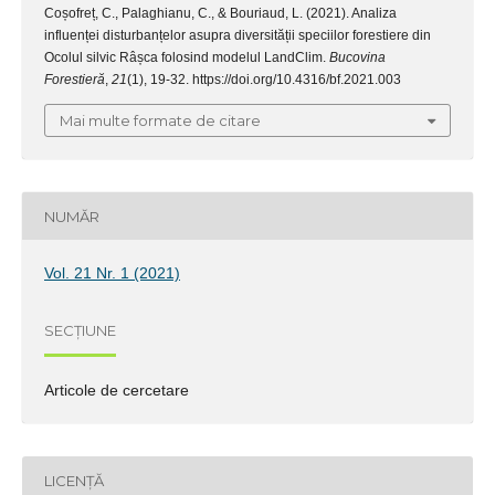
Coșofreț, C., Palaghianu, C., & Bouriaud, L. (2021). Analiza
influenței disturbanțelor asupra diversității speciilor forestiere din
Ocolul silvic Râșca folosind modelul LandClim.
Bucovina
Forestieră
,
21
(1), 19-32. https://doi.org/10.4316/bf.2021.003
Mai multe formate de citare
NUMĂR
Vol. 21 Nr. 1 (2021)
SECȚIUNE
Articole de cercetare
LICENȚĂ