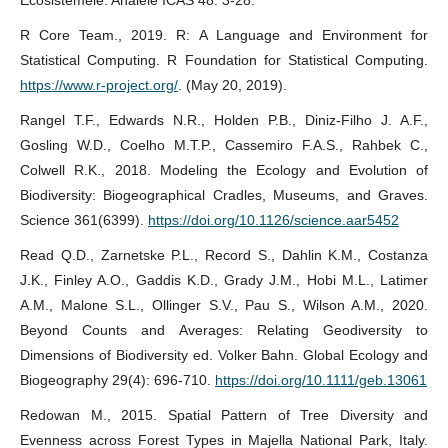
Ecosistemele. Analele ICAS 48: 3-28.
R Core Team., 2019. R: A Language and Environment for
Statistical Computing. R Foundation for Statistical Computing.
https://www.r-project.org/
. (May 20, 2019).
Rangel T.F., Edwards N.R., Holden P.B., Diniz-Filho J. A.F.,
Gosling W.D., Coelho M.T.P., Cassemiro F.A.S., Rahbek C.,
Colwell R.K., 2018. Modeling the Ecology and Evolution of
Biodiversity: Biogeographical Cradles, Museums, and Graves.
Science 361(6399).
https://doi.org/10.1126/science.aar5452
Read Q.D., Zarnetske P.L., Record S., Dahlin K.M., Costanza
J.K., Finley A.O., Gaddis K.D., Grady J.M., Hobi M.L., Latimer
A.M., Malone S.L., Ollinger S.V., Pau S., Wilson A.M., 2020.
Beyond Counts and Averages: Relating Geodiversity to
Dimensions of Biodiversity ed. Volker Bahn. Global Ecology and
Biogeography 29(4): 696-710.
https://doi.org/10.1111/geb.13061
Redowan M., 2015. Spatial Pattern of Tree Diversity and
Evenness across Forest Types in Majella National Park, Italy.