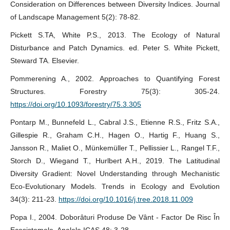
Consideration on Differences between Diversity Indices. Journal
of Landscape Management 5(2): 78-82.
Pickett S.TA, White P.S., 2013. The Ecology of Natural
Disturbance and Patch Dynamics. ed. Peter S. White Pickett,
Steward TA. Elsevier.
Pommerening A., 2002. Approaches to Quantifying Forest
Structures. Forestry 75(3): 305-24.
https://doi.org/10.1093/forestry/75.3.305
Pontarp M., Bunnefeld L., Cabral J.S., Etienne R.S., Fritz S.A.,
Gillespie R., Graham C.H., Hagen O., Hartig F., Huang S.,
Jansson R., Maliet O., Münkemüller T., Pellissier L., Rangel T.F.,
Storch D., Wiegand T., Hurlbert A.H., 2019. The Latitudinal
Diversity Gradient: Novel Understanding through Mechanistic
Eco-Evolutionary Models. Trends in Ecology and Evolution
34(3): 211-23.
https://doi.org/10.1016/j.tree.2018.11.009
Popa I., 2004. Doborâturi Produse De Vânt - Factor De Risc În