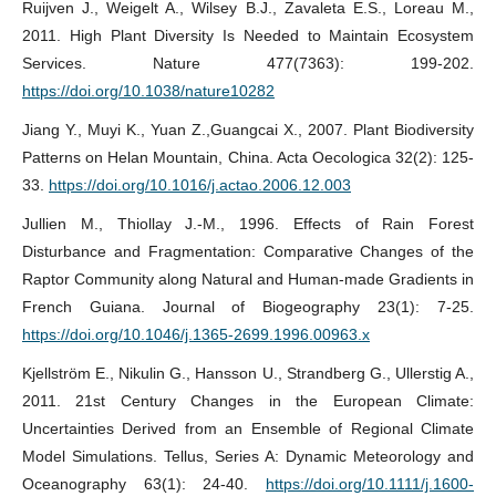
Ruijven J., Weigelt A., Wilsey B.J., Zavaleta E.S., Loreau M.,
2011. High Plant Diversity Is Needed to Maintain Ecosystem
Services. Nature 477(7363): 199-202.
https://doi.org/10.1038/nature10282
Jiang Y., Muyi K., Yuan Z.,Guangcai X., 2007. Plant Biodiversity
Patterns on Helan Mountain, China. Acta Oecologica 32(2): 125-
33.
https://doi.org/10.1016/j.actao.2006.12.003
Jullien M., Thiollay J.-M., 1996. Effects of Rain Forest
Disturbance and Fragmentation: Comparative Changes of the
Raptor Community along Natural and Human‐made Gradients in
French Guiana. Journal of Biogeography 23(1): 7-25.
https://doi.org/10.1046/j.1365-2699.1996.00963.x
Kjellström E., Nikulin G., Hansson U., Strandberg G., Ullerstig A.,
2011. 21st Century Changes in the European Climate:
Uncertainties Derived from an Ensemble of Regional Climate
Model Simulations. Tellus, Series A: Dynamic Meteorology and
Oceanography 63(1): 24-40.
https://doi.org/10.1111/j.1600-