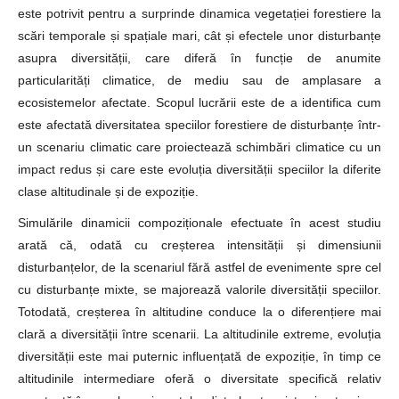
este potrivit pentru a surprinde dinamica vegetației forestiere la
scări temporale și spațiale mari, cât și efectele unor disturbanțe
asupra diversității, care diferă în funcție de anumite
particularități climatice, de mediu sau de amplasare a
ecosistemelor afectate. Scopul lucrării este de a identifica cum
este afectată diversitatea speciilor forestiere de disturbanțe într-
un scenariu climatic care proiectează schimbări climatice cu un
impact redus și care este evoluția diversității speciilor la diferite
clase altitudinale și de expoziție.
Simulările dinamicii compoziționale efectuate în acest studiu
arată că, odată cu creșterea intensității și dimensiunii
disturbanțelor, de la scenariul fără astfel de evenimente spre cel
cu disturbanțe mixte, se majorează valorile diversității speciilor.
Totodată, creșterea în altitudine conduce la o diferențiere mai
clară a diversității între scenarii. La altitudinile extreme, evoluția
diversității este mai puternic influențată de expoziție, în timp ce
altitudinile intermediare oferă o diversitate specifică relativ