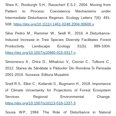
Shea K., Roxburgh S.H., Rauschert E.S.J., 2004. Moving from
Pattern to Process: Coexistence Mechanisms under
Intermediate Disturbance Regimes. Ecology Letters 7(6): 491-
508.
https://doi.org/10.1111/j.1461-0248.2004.00600.x
Silva Pedro M., Rammer W., Seidl R., 2016. A Disturbance-
Induced Increase in Tree Species Diversity Facilitates Forest
Productivity. Landscape Ecology 31(5): 989-1004.
https://doi.org/10.1007/s10980-015-0317-y
Simionescu A., Chira D., Mihalciuc V., Ciornei C., Tulbure C.,
2012. Starea de Sănătate a Pădurilor Din România În Perioada
2001-2010. Suceava: Editura Mușatinii.
Snell R.S., Elkin C., Kotlarski S., Bugmann H., 2018. Importance
of Climate Uncertainty for Projections of Forest Ecosystem
Services. Regional Environmental Change.
https://doi.org/10.1007/s10113-018-1337-3
Sousa W.P., 1984. The Role of Disturbance in Natural