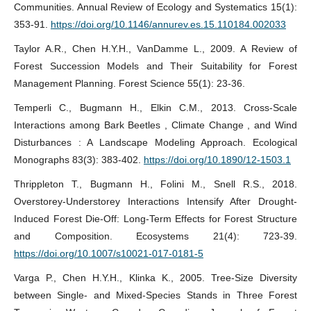
Communities. Annual Review of Ecology and Systematics 15(1):
353-91.
https://doi.org/10.1146/annurev.es.15.110184.002033
Taylor A.R., Chen H.Y.H., VanDamme L., 2009. A Review of
Forest Succession Models and Their Suitability for Forest
Management Planning. Forest Science 55(1): 23-36.
Temperli C., Bugmann H., Elkin C.M., 2013. Cross-Scale
Interactions among Bark Beetles , Climate Change , and Wind
Disturbances : A Landscape Modeling Approach. Ecological
Monographs 83(3): 383-402.
https://doi.org/10.1890/12-1503.1
Thrippleton T., Bugmann H., Folini M., Snell R.S., 2018.
Overstorey-Understorey Interactions Intensify After Drought-
Induced Forest Die-Off: Long-Term Effects for Forest Structure
and Composition. Ecosystems 21(4): 723-39.
https://doi.org/10.1007/s10021-017-0181-5
Varga P., Chen H.Y.H., Klinka K., 2005. Tree-Size Diversity
between Single- and Mixed-Species Stands in Three Forest