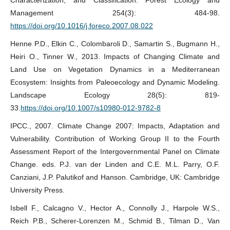
Characterization, and Classification. Forest Ecology and
Management 254(3): 484-98.
https://doi.org/10.1016/j.foreco.2007.08.022
Henne P.D., Elkin C., Colombaroli D., Samartin S., Bugmann H.,
Heiri O., Tinner W., 2013. Impacts of Changing Climate and
Land Use on Vegetation Dynamics in a Mediterranean
Ecosystem: Insights from Paleoecology and Dynamic Modeling.
Landscape Ecology 28(5): 819-
33.
https://doi.org/10.1007/s10980-012-9782-8
IPCC., 2007. Climate Change 2007: Impacts, Adaptation and
Vulnerability. Contribution of Working Group II to the Fourth
Assessment Report of the Intergovernmental Panel on Climate
Change. eds. P.J. van der Linden and C.E. M.L. Parry, O.F.
Canziani, J.P. Palutikof and Hanson. Cambridge, UK: Cambridge
University Press.
Isbell F., Calcagno V., Hector A., Connolly J., Harpole W.S.,
Reich P.B., Scherer-Lorenzen M., Schmid B., Tilman D., Van