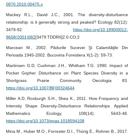
0870.2010.00475.x
Mackey R.L., David J.C., 2001. The diversity-disturbance
relationship: is it generally strong and peaked? Ecology 82(12):
3479-92.
https://doi.org/10.1890/0012-
9658(2001)082
[3479:TDDRII]2.0.CO;2
Marcean M., 2002. Pădurile Sucevei Şi Calamităţile Din
Perioada 1945-2002. Bucovina Forestiera X(1-2): 59-73.
Martinsen G.D, Cushman J.H., Whitham T.G. 1990. Impact of
Pocket Gopher Disturbance on Plant Species Diversity in a
Shortgrass Prairie Community. Oecologia 83.
https://doi.org/10.1007/BF00324644
Miller A.D, Roxburgh S.H., Shea K., 2011. How Frequency and
Intensity Shape Diversity-Disturbance Relationships. Applied
Mathematics Ecology, 108(14): 5643-48.
https://doi.org/10.1073/pnas.1018594108
Mina M., Huber M.O., Forrester D.I., Thürig E., Rohner B., 2017.