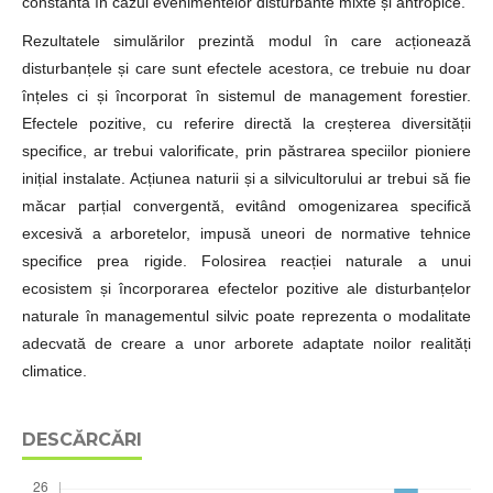
constantă în cazul evenimentelor disturbante mixte și antropice.
Rezultatele simulărilor prezintă modul în care acționează
disturbanțele și care sunt efectele acestora, ce trebuie nu doar
înțeles ci și încorporat în sistemul de management forestier.
Efectele pozitive, cu referire directă la creșterea diversității
specifice, ar trebui valorificate, prin păstrarea speciilor pioniere
inițial instalate. Acțiunea naturii și a silvicultorului ar trebui să fie
măcar parțial convergentă, evitând omogenizarea specifică
excesivă a arboretelor, impusă uneori de normative tehnice
specifice prea rigide. Folosirea reacției naturale a unui
ecosistem și încorporarea efectelor pozitive ale disturbanțelor
naturale în managementul silvic poate reprezenta o modalitate
adecvată de creare a unor arborete adaptate noilor realități
climatice.
DESCĂRCĂRI