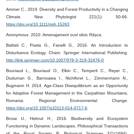
Ammer C., 2019. Diversity and Forest Productivity in a Changing
Climate. New Phytologist 221(1): 50-66.
https://doi.org/10.1111/nph.15263
Anonymous. 2010. Amenajament ocol silvic Râșca.
Battisti C., Poeta G., Fanelli G., 2016. An Introduction to
Disturbance Ecology. Cham: Springer International Publishing.
http://link.springer.com/10.1007/978-3-319-32476-0
Bouriaud L., Bouriaud O., Elkin C., Temperli C., Reyer C.,
Duduman G., Barnoaiea I., Nichiforel L., Zimmermann N.,
Bugmann H. 2014. Age-Class Disequilibrium as an Opportunity
for Adaptive Forest Management in the Carpathian Mountains,
Romania. Regional Environmental Change.
https://doi.org/10.1007/s10113-014-0717-6
Brose U., Helmut H., 2016. Biodiversity and Ecosystem
Functioning in Dynamic Landscapes. Philosophical Transactions
of the Royal Society B: Biological Sciences 371(1694).