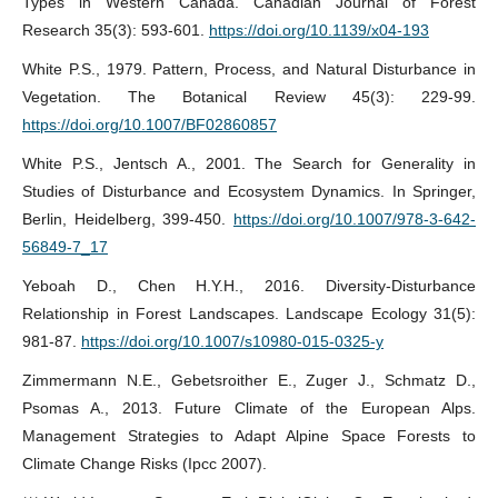
Types in Western Canada. Canadian Journal of Forest
Research 35(3): 593-601.
https://doi.org/10.1139/x04-193
White P.S., 1979. Pattern, Process, and Natural Disturbance in
Vegetation. The Botanical Review 45(3): 229-99.
https://doi.org/10.1007/BF02860857
White P.S., Jentsch A., 2001. The Search for Generality in
Studies of Disturbance and Ecosystem Dynamics. In Springer,
Berlin, Heidelberg, 399-450.
https://doi.org/10.1007/978-3-642-
56849-7_17
Yeboah D., Chen H.Y.H., 2016. Diversity-Disturbance
Relationship in Forest Landscapes. Landscape Ecology 31(5):
981-87.
https://doi.org/10.1007/s10980-015-0325-y
Zimmermann N.E., Gebetsroither E., Zuger J., Schmatz D.,
Psomas A., 2013. Future Climate of the European Alps.
Management Strategies to Adapt Alpine Space Forests to
Climate Change Risks (Ipcc 2007).