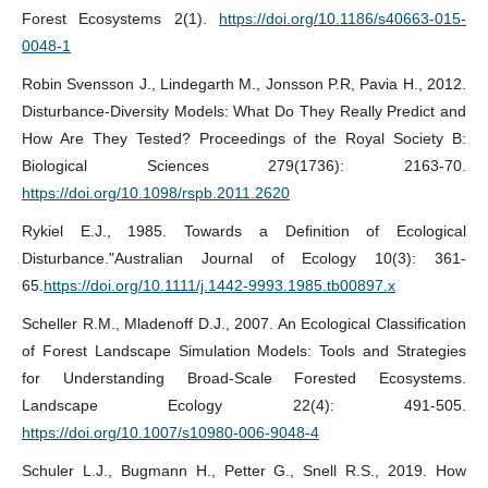
Forest Ecosystems 2(1).
https://doi.org/10.1186/s40663-015-
0048-1
Robin Svensson J., Lindegarth M., Jonsson P.R, Pavia H., 2012.
Disturbance-Diversity Models: What Do They Really Predict and
How Are They Tested? Proceedings of the Royal Society B:
Biological Sciences 279(1736): 2163-70.
https://doi.org/10.1098/rspb.2011.2620
Rykiel E.J., 1985. Towards a Definition of Ecological
Disturbance."Australian Journal of Ecology 10(3): 361-
65.
https://doi.org/10.1111/j.1442-9993.1985.tb00897.x
Scheller R.M., Mladenoff D.J., 2007. An Ecological Classification
of Forest Landscape Simulation Models: Tools and Strategies
for Understanding Broad-Scale Forested Ecosystems.
Landscape Ecology 22(4): 491-505.
https://doi.org/10.1007/s10980-006-9048-4
Schuler L.J., Bugmann H., Petter G., Snell R.S., 2019. How