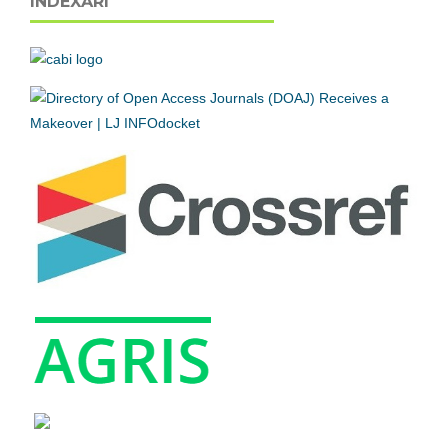
INDEXĂRI