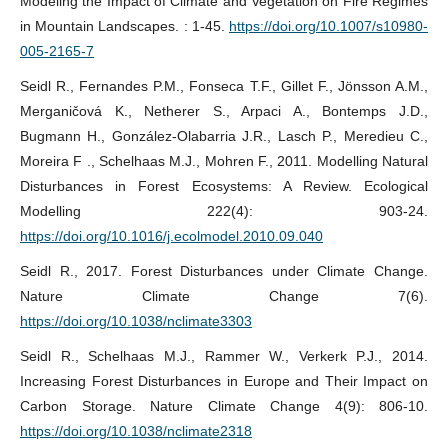
Modeling the Impact of Climate and Vegetation on Fire Regimes
in Mountain Landscapes. : 1-45.
https://doi.org/10.1007/s10980-
005-2165-7
Seidl R., Fernandes P.M., Fonseca T.F., Gillet F., Jönsson A.M.,
Merganičová K., Netherer S., Arpaci A., Bontemps J.D.,
Bugmann H., González-Olabarria J.R., Lasch P., Meredieu C.,
Moreira F ., Schelhaas M.J., Mohren F., 2011. Modelling Natural
Disturbances in Forest Ecosystems: A Review. Ecological
Modelling 222(4): 903-24.
https://doi.org/10.1016/j.ecolmodel.2010.09.040
Seidl R., 2017. Forest Disturbances under Climate Change.
Nature Climate Change 7(6).
https://doi.org/10.1038/nclimate3303
Seidl R., Schelhaas M.J., Rammer W., Verkerk P.J., 2014.
Increasing Forest Disturbances in Europe and Their Impact on
Carbon Storage. Nature Climate Change 4(9): 806-10.
https://doi.org/10.1038/nclimate2318