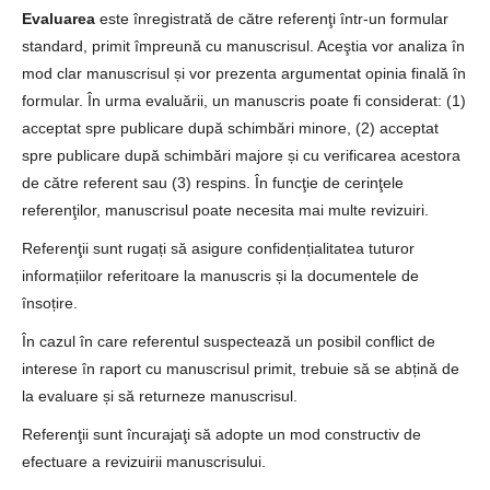
Evaluarea
este înregistrată de către referenţi într-un formular
standard, primit împreună cu manuscrisul. Aceştia vor analiza în
mod clar manuscrisul și vor prezenta argumentat opinia finală în
formular. În urma evaluării, un manuscris poate fi considerat: (1)
acceptat spre publicare după schimbări minore, (2) acceptat
spre publicare după schimbări majore și cu verificarea acestora
de către referent sau (3) respins. În funcţie de cerinţele
referenţilor, manuscrisul poate necesita mai multe revizuiri.
Referenţii sunt rugați să asigure confidențialitatea tuturor
informațiilor referitoare la manuscris și la documentele de
însoțire.
În cazul în care referentul suspectează un posibil conflict de
interese în raport cu manuscrisul primit, trebuie să se abțină de
la evaluare și să returneze manuscrisul.
Referenţii sunt încurajaţi să adopte un mod constructiv de
efectuare a revizuirii manuscrisului.