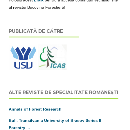
Folosiți acest
LINK
pentru a accesa conținutul vechiului site
al revistei Bucovina Forestieră!
PUBLICATĂ DE CĂTRE
ALTE REVISTE DE SPECIALITATE ROMÂNEȘTI
Annals of Forest Research
Bull. Transilvania University of Brasov
S
eries
II
-
Forestry ...