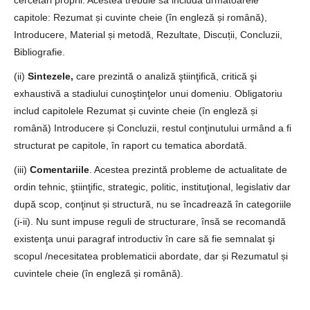
cercetări proprii. Acestea trebuie să includă următoarele
capitole: Rezumat și cuvinte cheie (în engleză și română),
Introducere, Material și metodă, Rezultate, Discuții, Concluzii,
Bibliografie.
(ii)
Sintezele,
care prezintă o analiză ştiinţifică, critică şi
exhaustivă a stadiului cunoştinţelor unui domeniu. Obligatoriu
includ capitolele Rezumat și cuvinte cheie (în engleză și
română) Introducere și Concluzii, restul conţinutului urmând a fi
structurat pe capitole, în raport cu tematica abordată.
(iii)
Comentariile
. Acestea prezintă probleme de actualitate de
ordin tehnic, ştiinţific, strategic, politic, instituţional, legislativ dar
după scop, conţinut și structură, nu se încadrează în categoriile
(i-ii). Nu sunt impuse reguli de structurare, însă se recomandă
existenţa unui paragraf introductiv în care să fie semnalat şi
scopul /necesitatea problematicii abordate, dar și Rezumatul și
cuvintele cheie (în engleză și română).