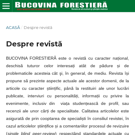
ACASĂ
/
Despre revistă
Despre revistă
BUCOVINA FORESTIERĂ este o revistă cu caracter național,
deschisă tuturor celor interesați atât de pădure și de
problematicile acesteia cât
şi
, în general, de mediu. Revista își
propune să prezinte aspecte actuale ale acestor domenii, de la
articole cu caracter științific, până la restituiri ale unor lucrări
publicate, interviuri cu personalități, informații cu privire la
evenimente, inclusiv din viața studențească de profil, sau
recenzii ale unor cărți de specialitate. Calitatea articolelor este
asigurată de prin cooptarea de specialiști în consiliul revistei, în
cazul articolelor științifice și a comentariilor procesul de revizuire
(
single
blind
peer-review
) respectând standardele actuale cu