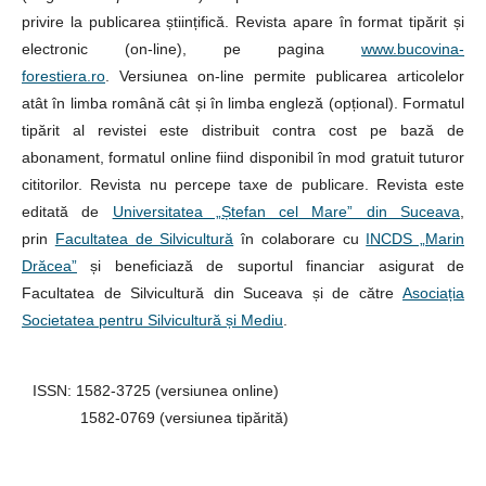
privire la publicarea științifică. Revista apare în format tipărit și
electronic (on-line), pe pagina
www.bucovina-
forestiera.ro
. Versiunea on-line permite publicarea articolelor
atât în limba română cât și în limba engleză (opțional). Formatul
tipărit al revistei este distribuit contra cost pe bază de
abonament, formatul online fiind disponibil în mod gratuit tuturor
cititorilor. Revista nu percepe taxe de publicare. Revista este
editată de
Universitatea „Ștefan cel Mare” din Suceava
,
prin
Facultatea de Silvicultură
în colaborare cu
INCDS „Marin
Drăcea”
și beneficiază de suportul financiar asigurat de
Facultatea de Silvicultură din Suceava și de către
Asociația
Societatea pentru Silvicultură și Mediu
.
ISSN: 1582-3725 (versiunea online)
1582-0769 (versiunea tipărită)