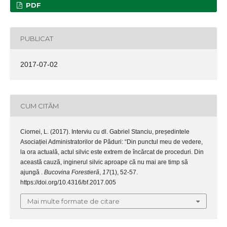
PDF
PUBLICAT
2017-07-02
CUM CITĂM
Ciornei, L. (2017). Interviu cu dl. Gabriel Stanciu, președintele
Asociației Administratorilor de Păduri: “Din punctul meu de vedere,
la ora actuală, actul silvic este extrem de încărcat de proceduri. Din
această cauză, inginerul silvic aproape că nu mai are timp să
ajungă .
Bucovina Forestieră
,
17
(1), 52-57.
https://doi.org/10.4316/bf.2017.005
Mai multe formate de citare