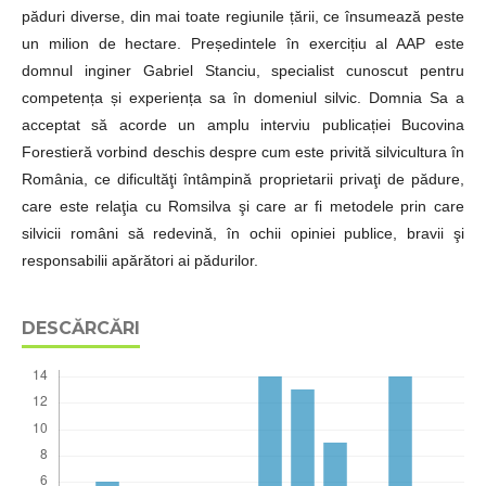
păduri diverse, din mai toate regiunile țării, ce însumează peste
un milion de hectare. Președintele în exercițiu al AAP este
domnul inginer Gabriel Stanciu, specialist cunoscut pentru
competența și experiența sa în domeniul silvic. Domnia Sa a
acceptat să acorde un amplu interviu publicației Bucovina
Forestieră vorbind deschis despre cum este privită silvicultura în
România, ce dificultăţi întâmpină proprietarii privaţi de pădure,
care este relaţia cu Romsilva şi care ar fi metodele prin care
silvicii români să redevină, în ochii opiniei publice, bravii şi
responsabilii apărători ai pădurilor.
DESCĂRCĂRI