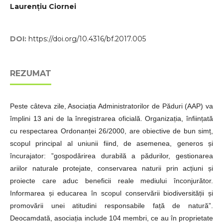
Laurențiu Ciornei
DOI:
https://doi.org/10.4316/bf.2017.005
REZUMAT
Peste câteva zile, Asociația Administratorilor de Păduri (AAP) va
împlini 13 ani de la înregistrarea oficială. Organizația, înființată
cu respectarea Ordonanței 26/2000, are obiective de bun simț,
scopul principal al uniunii fiind, de asemenea, generos și
încurajator: ”gospodărirea durabilă a pădurilor, gestionarea
ariilor naturale protejate, conservarea naturii prin acțiuni și
proiecte care aduc beneficii reale mediului înconjurător.
Informarea și educarea în scopul conservării biodiversității și
promovării unei atitudini responsabile față de natură”.
Deocamdată, asociația include 104 membri, ce au în proprietate