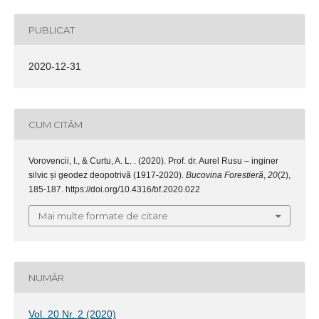
PUBLICAT
2020-12-31
CUM CITĂM
Vorovencii, I., & Curtu, A. L. . (2020). Prof. dr. Aurel Rusu – inginer
silvic și geodez deopotrivă (1917-2020).
Bucovina Forestieră
,
20
(2),
185-187. https://doi.org/10.4316/bf.2020.022
Mai multe formate de citare
NUMĂR
Vol. 20 Nr. 2 (2020)