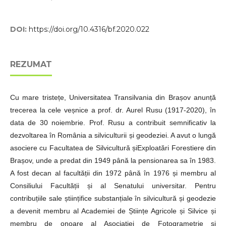
DOI:
https://doi.org/10.4316/bf.2020.022
REZUMAT
Cu mare tristețe, Universitatea Transilvania din Brașov anunță
trecerea la cele veșnice a prof. dr. Aurel Rusu (1917-2020), în
data de 30 noiembrie. Prof. Rusu a contribuit semnificativ la
dezvoltarea în România a silviculturii și geodeziei. A avut o lungă
asociere cu Facultatea de Silvicultură șiExploatări Forestiere din
Brașov, unde a predat din 1949 până la pensionarea sa în 1983.
A fost decan al facultății din 1972 până în 1976 și membru al
Consiliului Facultății și al Senatului universitar. Pentru
contribuțiile sale științifice substanțiale în silvicultură și geodezie
a devenit membru al Academiei de Științe Agricole și Silvice și
membru de onoare al Asociației de Fotogrametrie și