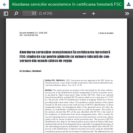
Abordarea serviciilor ecosistemice în certificarea forestieră FSC: studiu de caz pentru pădurile cu valoare ridicată de conservare din ocoale silvice de regim