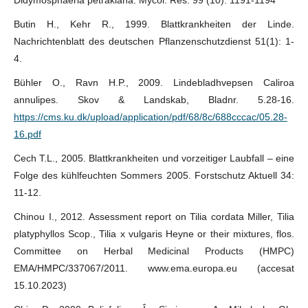
Didymosphaeria petrakiana. Mycol. Res. 99 (10): 1191-1194
Butin H., Kehr R., 1999. Blattkrankheiten der Linde.
Nachrichtenblatt des deutschen Pflanzenschutzdienst 51(1): 1-
4.
Bühler O., Ravn H.P., 2009. Lindebladhvepsen Caliroa
annulipes. Skov & Landskab, Bladnr. 5.28-16.
https://cms.ku.dk/upload/application/pdf/68/8c/688cccac/05.28-
16.pdf
Cech T.L., 2005. Blattkrankheiten und vorzeitiger Laubfall – eine
Folge des kühlfeuchten Sommers 2005. Forstschutz Aktuell 34:
11-12.
Chinou I., 2012. Assessment report on Tilia cordata Miller, Tilia
platyphyllos Scop., Tilia x vulgaris Heyne or their mixtures, flos.
Committee on Herbal Medicinal Products (HMPC)
EMA/HMPC/337067/2011. www.ema.europa.eu (accesat
15.10.2023)