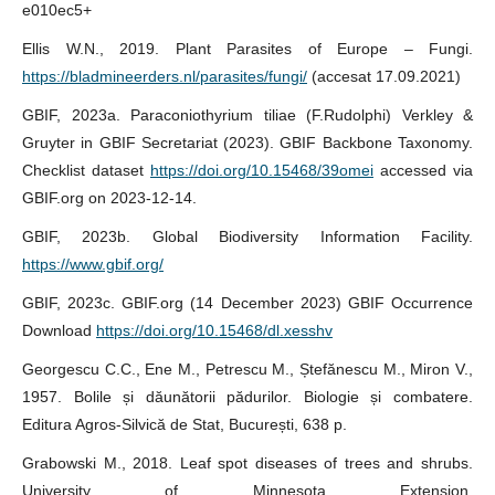
e010ec5+
Ellis W.N., 2019. Plant Parasites of Europe – Fungi.
https://bladmineerders.nl/parasites/fungi/
(accesat 17.09.2021)
GBIF, 2023a. Paraconiothyrium tiliae (F.Rudolphi) Verkley &
Gruyter in GBIF Secretariat (2023). GBIF Backbone Taxonomy.
Checklist dataset
https://doi.org/10.15468/39omei
accessed via
GBIF.org on 2023-12-14.
GBIF, 2023b. Global Biodiversity Information Facility.
https://www.gbif.org/
GBIF, 2023c. GBIF.org (14 December 2023) GBIF Occurrence
Download
https://doi.org/10.15468/dl.xesshv
Georgescu C.C., Ene M., Petrescu M., Ștefănescu M., Miron V.,
1957. Bolile și dăunătorii pădurilor. Biologie și combatere.
Editura Agros-Silvică de Stat, București, 638 p.
Grabowski M., 2018. Leaf spot diseases of trees and shrubs.
University of Minnesota Extension.