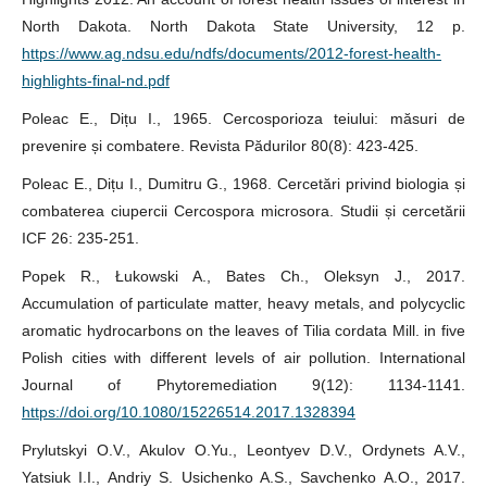
North Dakota. North Dakota State University, 12 p.
https://www.ag.ndsu.edu/ndfs/documents/2012-forest-health-
highlights-final-nd.pdf
Poleac E., Dițu I., 1965. Cercosporioza teiului: măsuri de
prevenire și combatere. Revista Pădurilor 80(8): 423-425.
Poleac E., Dițu I., Dumitru G., 1968. Cercetări privind biologia și
combaterea ciupercii Cercospora microsora. Studii și cercetării
ICF 26: 235-251.
Popek R., Łukowski A., Bates Ch., Oleksyn J., 2017.
Accumulation of particulate matter, heavy metals, and polycyclic
aromatic hydrocarbons on the leaves of Tilia cordata Mill. in five
Polish cities with different levels of air pollution. International
Journal of Phytoremediation 9(12): 1134-1141.
https://doi.org/10.1080/15226514.2017.1328394
Prylutskyi O.V., Akulov O.Yu., Leontyev D.V., Ordynets A.V.,
Yatsiuk I.I., Andriy S. Usichenko A.S., Savchenko A.O., 2017.