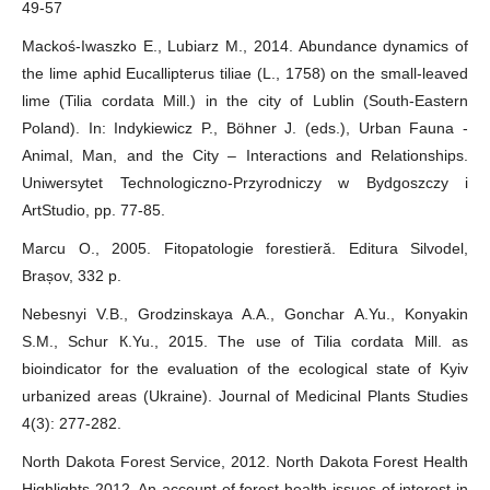
49-57
Mackoś-Iwaszko E., Lubiarz M., 2014. Abundance dynamics of
the lime aphid Eucallipterus tiliae (L., 1758) on the small-leaved
lime (Tilia cordata Mill.) in the city of Lublin (South-Eastern
Poland). In: Indykiewicz P., Böhner J. (eds.), Urban Fauna -
Animal, Man, and the City – Interactions and Relationships.
Uniwersytet Technologiczno-Przyrodniczy w Bydgoszczy i
ArtStudio, pp. 77-85.
Marcu O., 2005. Fitopatologie forestieră. Editura Silvodel,
Brașov, 332 p.
Nebesnyi V.B., Grodzinskaya A.А., Gonchar А.Yu., Konyakin
S.M., Schur К.Yu., 2015. The use of Tilia cordata Mill. as
bioindicator for the evaluation of the ecological state of Kyiv
urbanized areas (Ukraine). Journal of Medicinal Plants Studies
4(3): 277-282.
North Dakota Forest Service, 2012. North Dakota Forest Health
Highlights 2012. An account of forest health issues of interest in