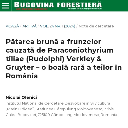
ACASĂ
/
ARHIVĂ
/
VOL. 24 NR. 1 (2024)
/
Note de cercetare
Pătarea brună a frunzelor
cauzată de Paraconiothyrium
tiliae (Rudolphi) Verkley &
Gruyter – o boală rară a teilor în
România
Nicolai Olenici
Institutul Național de Cercetare Dezvoltare în Silvicultură
„Marin Drăcea”, Stațiunea Câmpulung Moldovenesc, 73bis,
Calea Bucovinei, 725100 Câmpulung Moldovenesc, Romania