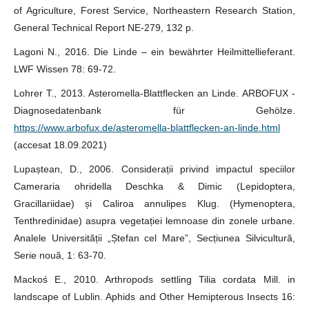
of Agriculture, Forest Service, Northeastern Research Station,
General Technical Report NE-279, 132 p.
Lagoni N., 2016. Die Linde – ein bewährter Heilmittellieferant.
LWF Wissen 78: 69-72.
Lohrer T., 2013. Asteromella-Blattflecken an Linde. ARBOFUX -
Diagnosedatenbank für Gehölze.
https://www.arbofux.de/asteromella-blattflecken-an-linde.html
(accesat 18.09.2021)
Lupaștean, D., 2006. Considerații privind impactul speciilor
Cameraria ohridella Deschka & Dimic (Lepidoptera,
Gracillariidae) și Caliroa annulipes Klug. (Hymenoptera,
Tenthredinidae) asupra vegetației lemnoase din zonele urbane.
Analele Universității „Ștefan cel Mare”, Secțiunea Silvicultură,
Serie nouă, 1: 63-70.
Mackoś E., 2010. Arthropods settling Tilia cordata Mill. in
landscape of Lublin. Aphids and Other Hemipterous Insects 16: