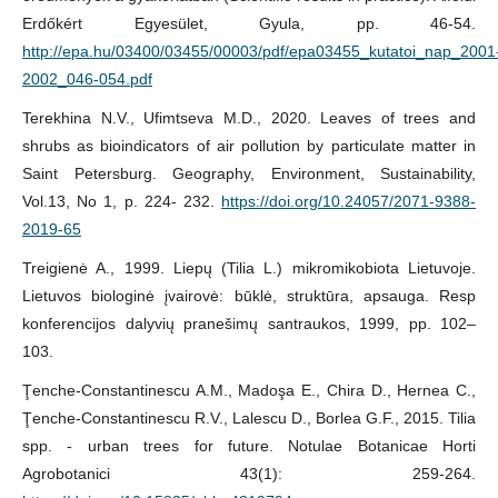
Erdőkért Egyesület, Gyula, pp. 46-54.
http://epa.hu/03400/03455/00003/pdf/epa03455_kutatoi_nap_2001
2002_046-054.pdf
Terekhina N.V., Ufimtseva M.D., 2020. Leaves of trees and
shrubs as bioindicators of air pollution by particulate matter in
Saint Petersburg. Geography, Environment, Sustainability,
Vol.13, No 1, p. 224- 232.
https://doi.org/10.24057/2071-9388-
2019-65
Treigienė A., 1999. Liepų (Tilia L.) mikromikobiota Lietuvoje.
Lietuvos biologinė įvairovė: būklė, struktūra, apsauga. Resp
konferencijos dalyvių pranešimų santraukos, 1999, pp. 102–
103.
Ţenche-Constantinescu A.M., Madoşa E., Chira D., Hernea C.,
Ţenche-Constantinescu R.V., Lalescu D., Borlea G.F., 2015. Tilia
spp. - urban trees for future. Notulae Botanicae Horti
Agrobotanici 43(1): 259-264.