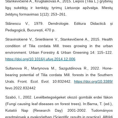
Stankevičienė A., Krugliakovas A., 2015. Liepos (Tilia L.) grybinių
ligų sukėlėjų ir kenkėjų tyrimų Lietuvoje apžvalga. Miestų
želdynų formavimas 1(12): 253–261.
Stănescu V., 1979. Dendrologie. Editura Didactică și
Pedagogică, București, 470 p.
Stravinskienė V., Snieškienė V., Stankevičienė A., 2015. Health
condition of Tilia cordata Mill. trees growing in the urban
environment. Urban Forestry & Urban Greening 14: 115–122.
https://doi.org/10.1016/j.ufug.2014.12.006
Sultanova R., Martynova M., Sazgutdinova R., 2022. Hone-
bearing potential of Tilia cordata Mill. forests in the Southern
Urals. Front. Ecol. Evol. 10:832442.
https://doi.org/10.3389/
fevo.2022.832442
Szabó, I., 2002. Levélbetegségeket okozó gombák erdei fákon
(Fungi causing leaf diseases on forest trees). In:Barna, T. (ed.),
Kutatói Nap (Research Day) 2001-2002. Tudományos
eredmények a gyakorlatban (Scientific results in practice). Alföldi