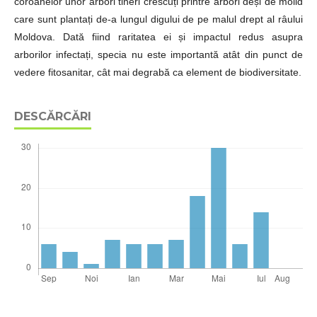
coroanelor unor arbori tineri crescuți printre arbori deși de molid
care sunt plantați de-a lungul digului de pe malul drept al râului
Moldova. Dată fiind raritatea ei și impactul redus asupra
arborilor infectați, specia nu este importantă atât din punct de
vedere fitosanitar, cât mai degrabă ca element de biodiversitate.
DESCĂRCĂRI