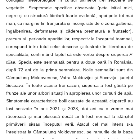
condițiilor meteorologice în cursul ultimelor trei sezoane de
vegetație. Simptomele specifice observate (pete inițial mici,
negre și cu structură fibrilară foarte evidentă, apoi pete tot mai
mari, cu margine fin franjurată și înconjurate de o zonă galbenă,
îngălbenirea, deformarea și căderea prematură a frunzelor),
precum și perioada apariției lor, respectiv la începutul toamnei,
corespund întru totul celor descrise și ilustrate în literatura de
specialitate, confirmând faptul că este vorba despre ciuperca
P.
tiliae
. Specia este semnalată pentru a doua oară în România,
după 72 ani de la prima semnalare. Noile semnalări sunt din
Câmpulung Moldovenesc, Vatra Moldoviței și Sucevița, județul
Suceava. În toate aceste trei cazuri, ciuperca a fost găsită pe
frunze ale unor arbori situați în apropierea unor cursuri de apă.
Simptomele caracteristice bolii cauzate de această ciupercă au
fost sesizate în anii 2021 și 2023, doi ani cu o vreme mai
răcoroasă și mai ploioasă decât ar fi fost normal la sfârșitul
primăverii și/sau începutul verii. Atacul cel mai intens s-a
înregistrat la Câmpulung Moldovenesc, pe ramurile de la baza