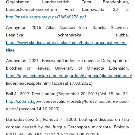
Organismen. Landesbetrieb Forst Brandenburg,
Landeskompetenzzentrum Forst Eberswalde, 23 p.
http://media.repro-mayr.de/78/549278.pdf
Anonymus, 2015. Atlas škodcov lesa. Banská Štiavnica:
Lesnícka ochranárska služba.
https://www.skodcoviadrevin.sk/skodca/huba-paraconiothyrium-
tiliae
Anonymus, 2021. Basswood/Linden > Leaves > Dots, spots or
blotches on leaves. University of Minesota Extension.
https://apps.extension.umn.edu/garden/diagnose/plant/deciduous/
linden/leavesspots.html (accesat 17.09.2021)
Ball J., 2017. Pest Update (September 20, 2017) Vol. 15, no. 32.
http://sdda.sd.gov/
conservation-forestry/forest-health/tree-pest-
alerts/ (accesat 14.10.2023)
Bernadovičová S., Ivanová H., 2008. Leaf spot disease on Tilia
cordata caused by the fungus Cercospora microsora. Biologia
63(1): 44—49. DOI: 10.2478/s11756-008-0003-5