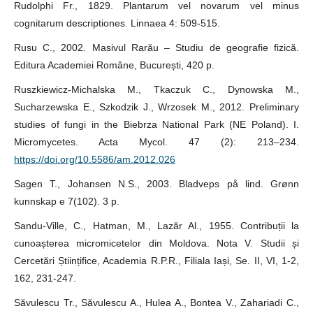
Rudolphi Fr., 1829. Plantarum vel novarum vel minus
cognitarum descriptiones. Linnaea 4: 509-515.
Rusu C., 2002. Masivul Rarău – Studiu de geografie fizică.
Editura Academiei Române, București, 420 p.
Ruszkiewicz-Michalska M., Tkaczuk C., Dynowska M.,
Sucharzewska E., Szkodzik J., Wrzosek M., 2012. Preliminary
studies of fungi in the Biebrza National Park (NE Poland). I.
Micromycetes. Acta Mycol. 47 (2): 213–234.
https://doi.org/10.5586/am.2012.026
Sagen T., Johansen N.S., 2003. Bladveps på lind. Grønn
kunnskap e 7(102). 3 p.
Sandu-Ville, C., Hatman, M., Lazăr Al., 1955. Contribuții la
cunoașterea micromicetelor din Moldova. Nota V. Studii și
Cercetări Științifice, Academia R.P.R., Filiala Iași, Se. II, VI, 1-2,
162, 231-247.
Săvulescu Tr., Săvulescu A., Hulea A., Bontea V., Zahariadi C.,