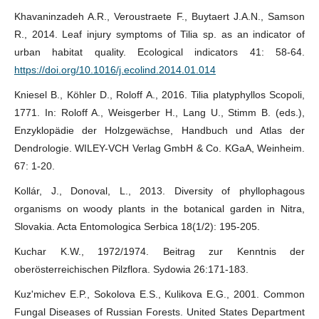
Khavaninzadeh A.R., Veroustraete F., Buytaert J.A.N., Samson
R., 2014. Leaf injury symptoms of Tilia sp. as an indicator of
urban habitat quality. Ecological indicators 41: 58-64.
https://doi.org/10.1016/j.ecolind.2014.01.014
Kniesel B., Köhler D., Roloff A., 2016. Tilia platyphyllos Scopoli,
1771. In: Roloff A., Weisgerber H., Lang U., Stimm B. (eds.),
Enzyklopädie der Holzgewächse, Handbuch und Atlas der
Dendrologie. WILEY-VCH Verlag GmbH & Co. KGaA, Weinheim.
67: 1-20.
Kollár, J., Donoval, L., 2013. Diversity of phyllophagous
organisms on woody plants in the botanical garden in Nitra,
Slovakia. Acta Entomologica Serbica 18(1/2): 195-205.
Kuchar K.W., 1972/1974. Beitrag zur Kenntnis der
oberösterreichischen Pilzflora. Sydowia 26:171-183.
Kuz'michev E.P., Sokolova E.S., Kulikova E.G., 2001. Common
Fungal Diseases of Russian Forests. United States Department