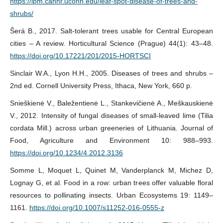
https://ipm.cahnr.uconn.edu/leaf-spot-disease-of-trees-and-
shrubs/
Šerá B., 2017. Salt-tolerant trees usable for Central European
cities – A review. Horticultural Science (Prague) 44(1): 43–48.
https://doi.org/10.17221/201/2015-HORTSCI
Sinclair W.A., Lyon H.H., 2005. Diseases of trees and shrubs –
2nd ed. Cornell University Press, Ithaca, New York, 660 p.
Snieškienė V., Baležentienė L., Stankevičienė A., Meškauskienė
V., 2012. Intensity of fungal diseases of small-leaved lime (Tilia
cordata Mill.) across urban greeneries of Lithuania. Journal of
Food, Agriculture and Environment 10: 988–993.
https://doi.org/10.1234/4.2012.3136
Somme L, Moquet L, Quinet M, Vanderplanck M, Michez D,
Lognay G, et al. Food in a row: urban trees offer valuable floral
resources to pollinating insects. Urban Ecosystems 19: 1149–
1161.
https://doi.org/10.1007/s11252-016-0555-z