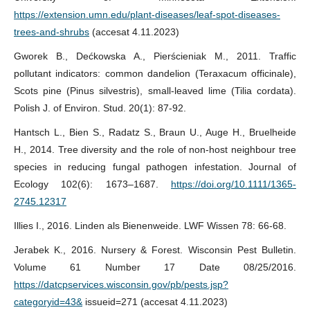
https://extension.umn.edu/plant-diseases/leaf-spot-diseases-
trees-and-shrubs
(accesat 4.11.2023)
Gworek B., Dećkowska A., Pierścieniak M., 2011. Traffic
pollutant indicators: common dandelion (Teraxacum officinale),
Scots pine (Pinus silvestris), small-leaved lime (Tilia cordata).
Polish J. of Environ. Stud. 20(1): 87-92.
Hantsch L., Bien S., Radatz S., Braun U., Auge H., Bruelheide
H., 2014. Tree diversity and the role of non-host neighbour tree
species in reducing fungal pathogen infestation. Journal of
Ecology 102(6): 1673–1687.
https://doi.org/10.1111/1365-
2745.12317
Illies I., 2016. Linden als Bienenweide. LWF Wissen 78: 66-68.
Jerabek K., 2016. Nursery & Forest. Wisconsin Pest Bulletin.
Volume 61 Number 17 Date 08/25/2016.
https://datcpservices.wisconsin.gov/pb/pests.jsp?
categoryid=43&
issueid=271 (accesat 4.11.2023)