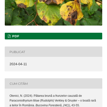
PDF
PUBLICAT
2024-04-11
CUM CITĂM
Olenici, N. (2024). Pătarea brună a frunzelor cauzată de
Paraconiothyrium tiliae (Rudolphi) Verkley & Gruyter – o boală rară
a teilor în România.
Bucovina Forestieră
,
24
(1), 43-55.