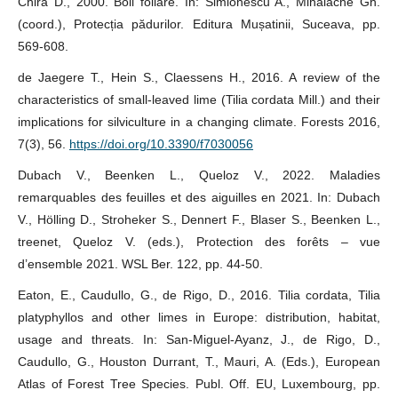
Chira D., 2000. Boli foliare. În: Simionescu A., Mihalache Gh.
(coord.), Protecția pădurilor. Editura Mușatinii, Suceava, pp.
569-608.
de Jaegere T., Hein S., Claessens H., 2016. A review of the
characteristics of small-leaved lime (Tilia cordata Mill.) and their
implications for silviculture in a changing climate. Forests 2016,
7(3), 56.
https://doi.org/10.3390/f7030056
Dubach V., Beenken L., Queloz V., 2022. Maladies
remarquables des feuilles et des aiguilles en 2021. In: Dubach
V., Hölling D., Stroheker S., Dennert F., Blaser S., Beenken L.,
treenet, Queloz V. (eds.), Protection des forêts – vue
d’ensemble 2021. WSL Ber. 122, pp. 44-50.
Eaton, E., Caudullo, G., de Rigo, D., 2016. Tilia cordata, Tilia
platyphyllos and other limes in Europe: distribution, habitat,
usage and threats. In: San-Miguel-Ayanz, J., de Rigo, D.,
Caudullo, G., Houston Durrant, T., Mauri, A. (Eds.), European
Atlas of Forest Tree Species. Publ. Off. EU, Luxembourg, pp.