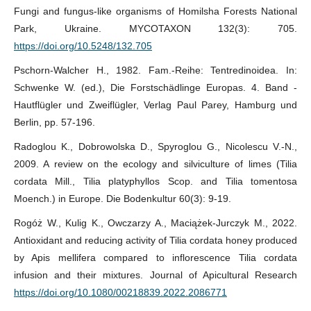
Fungi and fungus-like organisms of Homilsha Forests National
Park, Ukraine. MYCOTAXON 132(3): 705.
https://doi.org/10.5248/132.705
Pschorn-Walcher H., 1982. Fam.-Reihe: Tentredinoidea. In:
Schwenke W. (ed.), Die Forstschädlinge Europas. 4. Band -
Hautflügler und Zweiflügler, Verlag Paul Parey, Hamburg und
Berlin, pp. 57-196.
Radoglou K., Dobrowolska D., Spyroglou G., Nicolescu V.-N.,
2009. A review on the ecology and silviculture of limes (Tilia
cordata Mill., Tilia platyphyllos Scop. and Tilia tomentosa
Moench.) in Europe. Die Bodenkultur 60(3): 9-19.
Rogóż W., Kulig K., Owczarzy A., Maciążek-Jurczyk M., 2022.
Antioxidant and reducing activity of Tilia cordata honey produced
by Apis mellifera compared to inflorescence Tilia cordata
infusion and their mixtures. Journal of Apicultural Research
https://doi.org/10.1080/00218839.2022.2086771