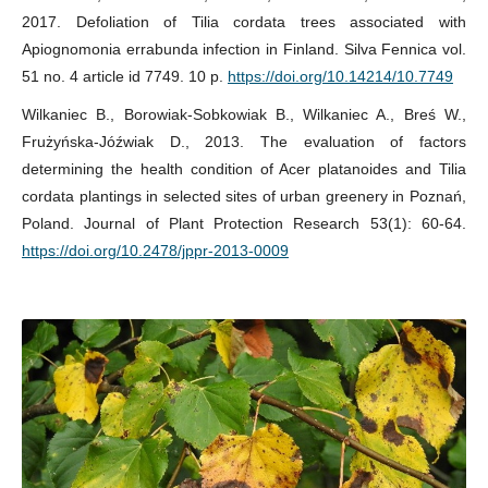
2017. Defoliation of Tilia cordata trees associated with
Apiognomonia errabunda infection in Finland. Silva Fennica vol.
51 no. 4 article id 7749. 10 p.
https://doi.org/10.14214/10.7749
Wilkaniec B., Borowiak-Sobkowiak B., Wilkaniec A., Breś W.,
Frużyńska-Jóźwiak D., 2013. The evaluation of factors
determining the health condition of Acer platanoides and Tilia
cordata plantings in selected sites of urban greenery in Poznań,
Poland. Journal of Plant Protection Research 53(1): 60-64.
https://doi.org/10.2478/jppr-2013-0009