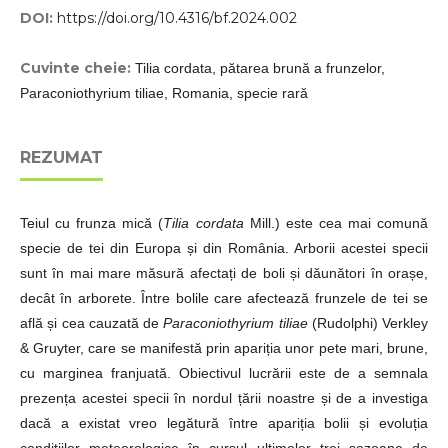
DOI:
https://doi.org/10.4316/bf.2024.002
Cuvinte cheie:
Tilia cordata, pătarea brună a frunzelor,
Paraconiothyrium tiliae, Romania, specie rară
REZUMAT
Teiul cu frunza mică (
Tilia cordata
Mill.) este cea mai comună
specie de tei din Europa și din România. Arborii acestei specii
sunt în mai mare măsură afectați de boli și dăunători în orașe,
decât în arborete. Între bolile care afectează frunzele de tei se
află și cea cauzată de
Paraconiothyrium tiliae
(Rudolphi) Verkley
& Gruyter, care se manifestă prin apariția unor pete mari, brune,
cu marginea franjuată. Obiectivul lucrării este de a semnala
prezența acestei specii în nordul țării noastre și de a investiga
dacă a existat vreo legătură între apariția bolii și evoluția