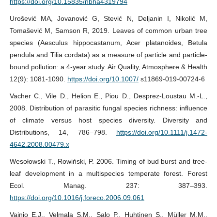
https://doi.org/10.15835/nbha4319794
Urošević MA, Jovanović G, Stević N, Deljanin I, Nikolić M,
Tomašević M, Samson R, 2019. Leaves of common urban tree
species (Aesculus hippocastanum, Acer platanoides, Betula
pendula and Tilia cordata) as a measure of particle and particle-
bound pollution: a 4-year study. Air Quality, Atmosphere & Health
12(9): 1081-1090.
https://doi.org/10.1007/
s11869-019-00724-6
Vacher C., Vile D., Helion E., Piou D., Desprez-Loustau M.-L.,
2008. Distribution of parasitic fungal species richness: influence
of climate versus host species diversity. Diversity and
Distributions, 14, 786–798.
https://doi.org/10.1111/j.1472-
4642.2008.00479.x
Wesołowski T., Rowiński, P. 2006. Timing of bud burst and tree-
leaf development in a multispecies temperate forest. Forest
Ecol. Manag. 237: 387–393.
https://doi.org/10.1016/j.foreco.2006.09.061
Vainio E.J., Velmala S.M., Salo P., Huhtinen S., Müller M.M.,