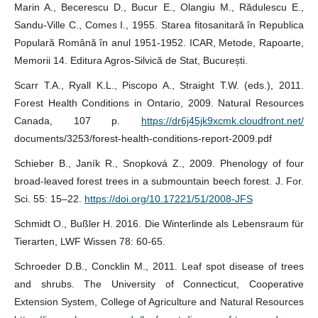
Marin A., Becerescu D., Bucur E., Olangiu M., Rădulescu E.,
Sandu-Ville C., Comes I., 1955. Starea fitosanitară în Republica
Populară Română în anul 1951-1952. ICAR, Metode, Rapoarte,
Memorii 14. Editura Agros-Silvică de Stat, București.
Scarr T.A., Ryall K.L., Piscopo A., Straight T.W. (eds.), 2011.
Forest Health Conditions in Ontario, 2009. Natural Resources
Canada, 107 p.
https://dr6j45jk9xcmk.cloudfront.net/
documents/3253/forest-health-conditions-report-2009.pdf
Schieber B., Janík R., Snopková Z., 2009. Phenology of four
broad-leaved forest trees in a submountain beech forest. J. For.
Sci. 55: 15–22.
https://doi.org/10.17221/51/2008-JFS
Schmidt O., Bußler H. 2016. Die Winterlinde als Lebensraum für
Tierarten, LWF Wissen 78: 60-65.
Schroeder D.B., Concklin M., 2011. Leaf spot disease of trees
and shrubs. The University of Connecticut, Cooperative
Extension System, College of Agriculture and Natural Resources