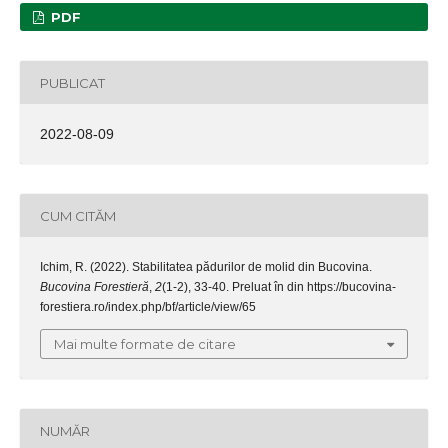
PDF
PUBLICAT
2022-08-09
CUM CITĂM
Ichim, R. (2022). Stabilitatea pădurilor de molid din Bucovina.
Bucovina Forestieră
,
2
(1-2), 33-40. Preluat în din https://bucovina-
forestiera.ro/index.php/bf/article/view/65
Mai multe formate de citare
NUMĂR