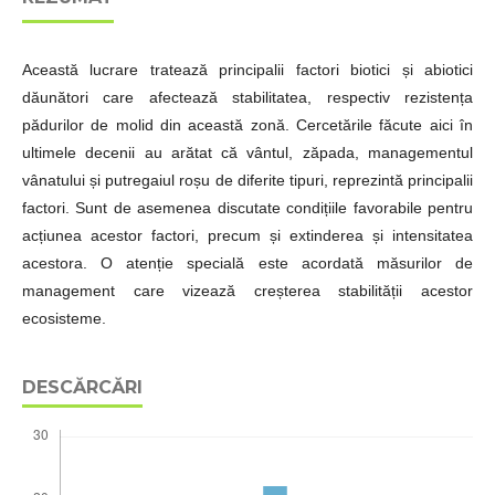
Această lucrare tratează principalii factori biotici și abiotici
dăunători care afectează stabilitatea, respectiv rezistența
pădurilor de molid din această zonă. Cercetările făcute aici în
ultimele decenii au arătat că vântul, zăpada, managementul
vânatului și putregaiul roșu de diferite tipuri, reprezintă principalii
factori. Sunt de asemenea discutate condițiile favorabile pentru
acțiunea acestor factori, precum și extinderea și intensitatea
acestora. O atenție specială este acordată măsurilor de
management care vizează creșterea stabilității acestor
ecosisteme.
DESCĂRCĂRI