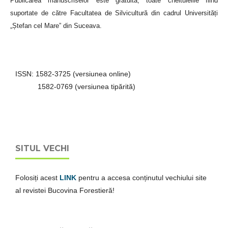
Publicarea manuscriselor este gratuită, toate cheltuielile fiind
suportate de către Facultatea de Silvicultură din cadrul Universități
„Ștefan cel Mare” din Suceava.
ISSN: 1582-3725 (versiunea online)
1582-0769 (versiunea tipărită)
SITUL VECHI
Folosiți acest
LINK
pentru a accesa conținutul vechiului site
al revistei Bucovina Forestieră!