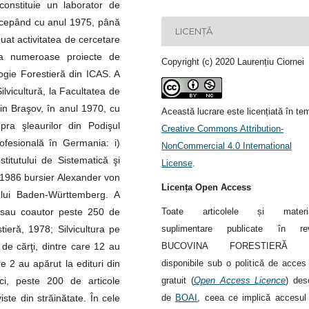
constituie un laborator de
 începând cu anul 1975, până
LICENȚĂ
uat activitatea de cercetare
 a numeroase proiecte de
Copyright (c) 2020 Laurențiu Ciornei
ogie Forestieră din ICAS. A
ilvicultură, la Facultatea de
 din Braşov, în anul 1970, cu
Această lucrare este licențiată în te
upra şleaurilor din Podişul
Creative Commons Attribution-
ofesională în Germania: i)
NonCommercial 4.0 International
itutului de Sistematică şi
License
.
5-1986 bursier Alexander von
Licența Open Access
dului Baden-Württemberg. A
Toate articolele și materia
al sau coautor peste 250 de
suplimentare publicate în rev
stieră, 1978; Silvicultura pe
BUCOVINA FORESTIERĂ s
de cărţi, dintre care 12 au
disponibile sub o politică de acces 
re 2 au apărut la edituri din
gratuit (
Open Access Licence
) des
ci, peste 200 de articole
de
BOAI
, ceea ce implică accesul 
viste din străinătate. În cele