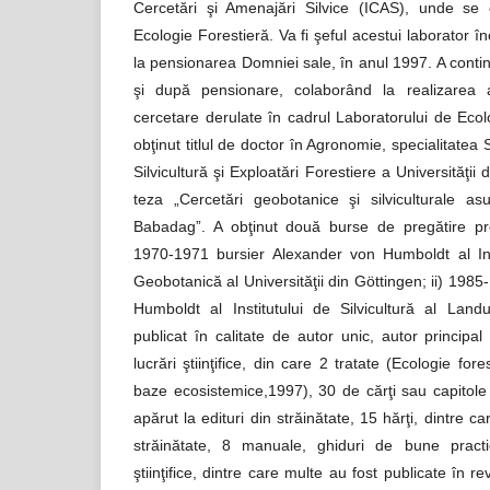
Cercetări şi Amenajări Silvice (ICAS), unde se 
Ecologie Forestieră. Va fi şeful acestui laborator
la pensionarea Domniei sale, în anul 1997. A contin
şi după pensionare, colaborând la realizarea
cercetare derulate în cadrul Laboratorului de Ecol
obţinut titlul de doctor în Agronomie, specialitatea S
Silvicultură şi Exploatări Forestiere a Universităţii
teza „Cercetări geobotanice şi silviculturale as
Babadag”. A obţinut două burse de pregătire pr
1970-1971 bursier Alexander von Humboldt al Inst
Geobotanică al Universităţii din Göttingen; ii) 198
Humboldt al Institutului de Silvicultură al Lan
publicat în calitate de autor unic, autor princip
lucrări ştiinţifice, din care 2 tratate (Ecologie fore
baze ecosistemice,1997), 30 de cărţi sau capitole 
apărut la edituri din străinătate, 15 hărţi, dintre ca
străinătate, 8 manuale, ghiduri de bune practi
ştiinţifice, dintre care multe au fost publicate în re