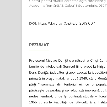
Centrul pentru studii și cercetări agro-forestiere și
Academia Română, 13, Calea 13 Septembrie, 05071
DOI:
https://doi.org/10.4316/bf.2019.007
REZUMAT
Profesorul Nicolae Doniţă s-a născut la Chişinău, 
familie de intelectuali (bunicul fiind preot la Hirişen
Boris Doniţă, judecător şi apoi avocat la judecător
primară în oraşul natal, iar după 1940, când Româ
părţi însemnate din teritoriul ei, cu o popula
părăseşte Basarabia şi se refugiază împreună cu fa
nedezmembrat, unde îşi continuă studiile – liceul
1955 cursurile Facultăţii de Silvicultură a Instit