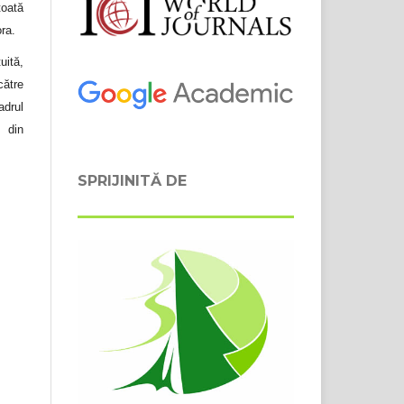
toată
ora.
uită,
către
adrul
 din
SPRIJINITĂ DE