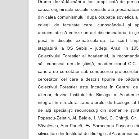
Drama dezrădăcinării a fost amplificată de pericol
cauza originii sale sociale, considerată „nesănătoas
din calea comunismului, după ocupația sovietică a 
colegii de facultate care, cunoscându-l şi ap
unanimitate să voteze un act discriminatoriu, în şe
pusă în discuţie exmatricularea. La scurt ti
stagiatură la OS Sebiș – județul Arad, în 195
Colectivului Forestier al Academiei, la recomanda
săi, cunoscut om de ştiinţă, academicianul C.C. 
cariera de cercetător sub conducerea profesorului
cercetător, cel care a descris tipurile de pădur
Colectivul Forestier este încadrat în Centrul de
ulterior, devine Institutul de Biologie al Academie
integrat în structura Laboratorului de Ecologie al I
de alţi specialişti recunoscuţi din domeniile ştiinţ
Popescu-Zeletin, Al. Beldie, I. Vlad, C. Chiriţă, Gr.
Săvulescu, Ana Paucă, Ev. Soroceanu Puşcariu etc.
silvicultori din Institutul de Biologie al Academiei sun