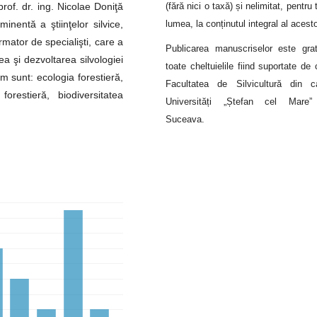
(fără nici o taxă) și nelimitat, pentru 
prof. dr. ing. Nicolae Doniţă
lumea, la conținutul integral al acest
inentă a ştiinţelor silvice,
mator de specialişti, care a
Publicarea manuscriselor este grat
ea şi dezvoltarea silvologiei
toate cheltuielile fiind suportate de 
m sunt: ecologia forestieră,
Facultatea de Silvicultură din c
forestieră, biodiversitatea
Universități „Ștefan cel Mare”
Suceava.