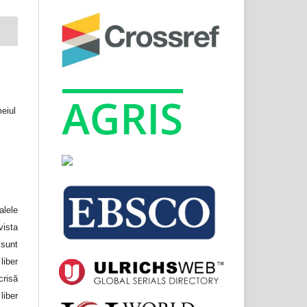
meiul
lele
ista
unt
liber
crisă
liber