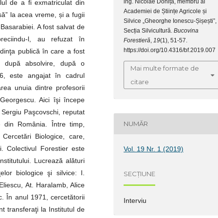
ing. Nicolae Doniță, membru al
ul de a fi exmatriculat din
Academiei de Științe Agricole și
ă” la acea vreme, și a fugii
Silvice „Gheorghe Ionescu-Șișești”,
Basarabiei. A fost salvat de
Secția Silvicultură.
Bucovina
reciindu-l, au refuzat în
Forestieră
,
19
(1), 51-57.
https://doi.org/10.4316/bf.2019.007
dinţa publică în care a fost
mp după absolvire, după o
Mai multe formate de
6, este angajat în cadrul
citare
rea unuia dintre profesorii
Georgescu. Aici îşi începe
 Sergiu Paşcovschi, reputat
NUMĂR
e din România. Între timp,
 Cercetări Biologice, care,
i. Colectivul Forestier este
Vol. 19 Nr. 1 (2019)
nstitutului. Lucrează alături
elor biologice şi silvice: I.
SECȚIUNE
 Eliescu, At. Haralamb, Alice
 În anul 1971, cercetătorii
Interviu
t transferaţi la Institutul de