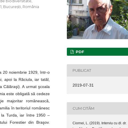
 de biodiversitate,
1, București, România
PDF
PUBLICAT
la 20 noiembrie 1929, într-o
i, apoi la Răciula, iar tatăl,
2019-07-31
ia Călăraşi). A urmat şcoala
nia este obligată să cedeze
ţie majoritar românească,
milia în teritoriul românesc
CUM CITĂM
 la Turda, iar între 1950 –
utului Forestier din Braşov.
Ciornei, L. (2019). Interviu cu dl. dr.