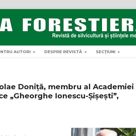
ENTRU AUTORI
DESPRE REVISTĂ
SECȚIUNI
Nicolae Doniță, membru al Academiei
vice „Gheorghe Ionescu-Șișești”,