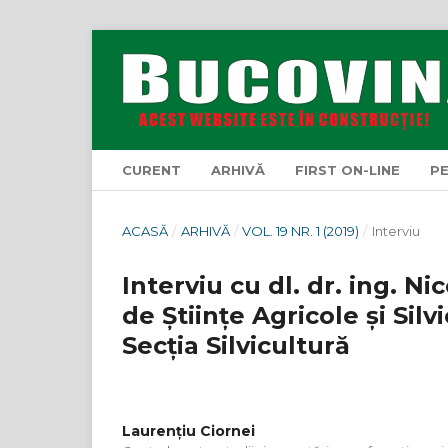
CURENT
ARHIVĂ
FIRST ON-LINE
P
ACASĂ
/
ARHIVĂ
/
VOL. 19 NR. 1 (2019)
/
Interviu
Interviu cu dl. dr. ing. 
de Științe Agricole și Sil
Secția Silvicultură
Laurențiu Ciornei