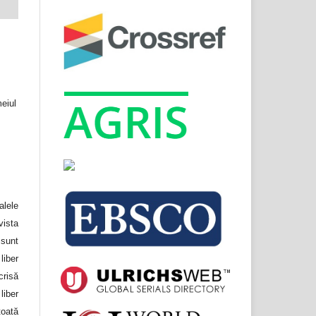
meiul
lele
ista
unt
liber
crisă
liber
toată