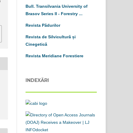
ă
Bull. Transilvania University of
Brasov
S
eries
II
-
Forestry ...
Revista Pădurilor
Revista de Silvicultură și
Cinegetică
Revista Meridiane Forestiere
INDEXĂRI