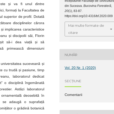
începuturile Facultății de Silvicultur
este și va fi unul dintre
din Suceava.
Bucovina Forestieră
,
vici, formați la Facultatea de
20
(1), 83-87.
https://doi.org/10.4316/bf.2020.009
l superior de profil. Dotată
ătoare disciplinelor cărora
Mai multe formate de
 și implicarea caracteristice
citare
nu și discipolii săi, Florin
șit să-i dea viață și să
să primească dimensiuni
NUMĂR
 universitatea suceveană și
Vol. 20 Nr. 1 (2020)
e cu trudă și pasiune, timp
eanu, laboratorul dedicat
SECȚIUNE
it” o disciplină îngemănată
estier. Astăzi laboratorul
Comentarii
ă ornamentală deosebită în
re se adaugă o suprafață
mițător o grădină botanică