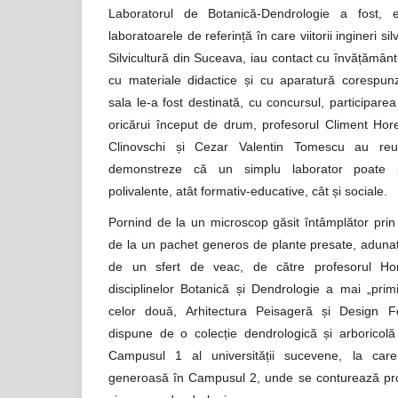
Laboratorul de Botanică-Dendrologie a fost, 
laboratoarele de referință în care viitorii ingineri sil
Silvicultură din Suceava, iau contact cu învățământu
cu materiale didactice și cu aparatură corespunz
sala le-a fost destinată, cu concursul, participarea
oricărui început de drum, profesorul Climent Horea
Clinovschi și Cezar Valentin Tomescu au reu
demonstreze că un simplu laborator poate 
polivalente, atât formativ-educative, cât și sociale.
Pornind de la un microscop găsit întâmplător prin
de la un pachet generos de plante presate, adunat
de un sfert de veac, de către profesorul Hor
disciplinelor Botanică și Dendrologie a mai „prim
celor două, Arhitectura Peisageră și Design For
dispune de o colecție dendrologică și arboricol
Campusul 1 al universității sucevene, la ca
generoasă în Campusul 2, unde se conturează pro