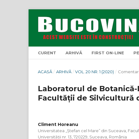
CURENT
ARHIVĂ
FIRST ON-LINE
P
ACASĂ
/
ARHIVĂ
/
VOL. 20 NR. 1 (2020)
/
Comentari
Laboratorul de Botanică-
Facultății de Silvicultură
Climent Horeanu
Universitatea „Ștefan cel Mare” din Suceava, Faculta
Universității nr. 13, 720229, Suceava, România