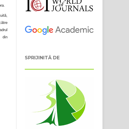
ora.
uită,
către
adrul
 din
SPRIJINITĂ DE