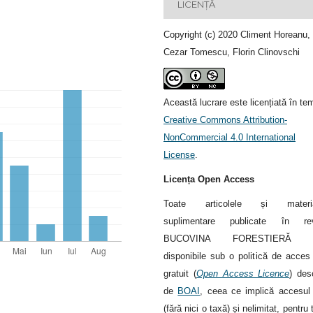
LICENȚĂ
Copyright (c) 2020 Climent Horeanu,
Cezar Tomescu, Florin Clinovschi
Această lucrare este licențiată în te
Creative Commons Attribution-
NonCommercial 4.0 International
License
.
Licența Open Access
Toate articolele și materia
suplimentare publicate în rev
BUCOVINA FORESTIERĂ s
disponibile sub o politică de acces 
gratuit (
Open Access Licence
) des
de
BOAI
, ceea ce implică accesul 
(fără nici o taxă) și nelimitat, pentru 