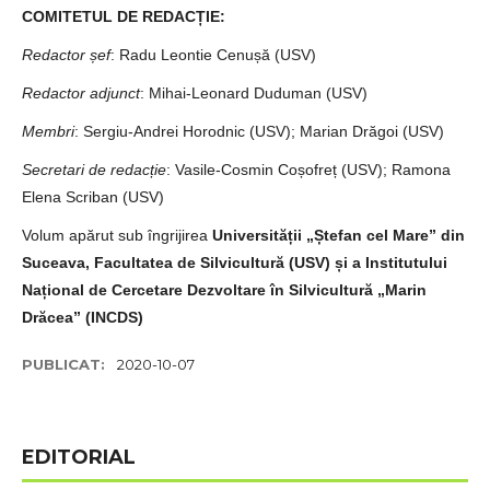
COMITETUL DE REDACȚIE:
Redactor șef
: Radu Leontie Cenușă (USV)
Redactor adjunct
: Mihai-Leonard Duduman (USV)
Membri
: Sergiu-Andrei Horodnic (USV); Marian Drăgoi (USV)
Secretari de redacție
: Vasile-Cosmin Coșofreț (USV); Ramona
Elena Scriban (USV)
Volum apărut sub îngrijirea
Universității „Ștefan cel Mare” din
Suceava, Facultatea de Silvicultură (USV) și a Institutului
Național de Cercetare Dezvoltare în Silvicultură „Marin
Drăcea” (INCDS)
PUBLICAT:
2020-10-07
EDITORIAL